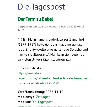
Die Tagespost
Der Turm zu Babel
Gespeichert von
Louis von Wunsc...
am/um Sa, 2023-03-18
14:17
(...) Ein Mann namens Ludwik Lejzer Zamenhof
(1879-1917) hatte übrigens mal eine geniale
Idee: Er entwickelte eine ganz neue Sprache und
nannte sie „Esperanto“. Man kann sie heute noch
an vielen Universitäten studieren. (...)
Link zum Artikel:
https://www.die-
tagespost.de/leben/familie/kinderkatechese/der-
turm-zu-babel-art-233531
(link is external)
Veröffentlichung:
2022-11-10
Medientyp:
Zeitungen
Medium:
Die Tagespost
über Der Turm zu Babel
Weiterlesen
Zum Verfassen von Kommentaren bitte