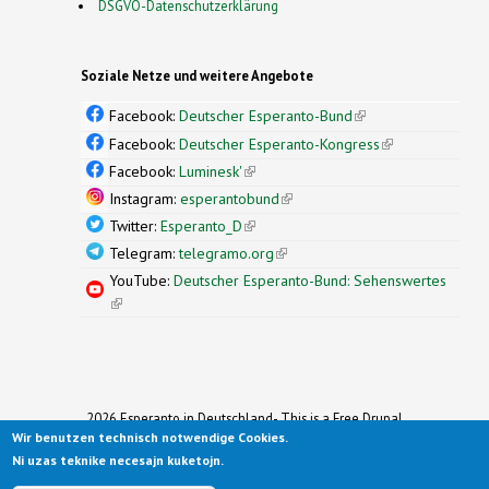
DSGVO-Datenschutzerklärung
Soziale Netze und weitere Angebote
Facebook:
Deutscher Esperanto-Bund
(link is
external)
Facebook:
Deutscher Esperanto-Kongress
(link is
external)
Facebook:
Luminesk'
(link is external)
Instagram:
esperantobund
(link is external)
Twitter:
Esperanto_D
(link is external)
Telegram:
telegramo.org
(link is external)
YouTube:
Deutscher Esperanto-Bund: Sehenswertes
(link is external)
2026 Esperanto in Deutschland- This is a Free Drupal
Wir benutzen technisch notwendige Cookies.
Theme
Ported to Drupal for the Open Source Community by
Ni uzas teknike necesajn kuketojn.
Drupalizing
(link is external)
, a Project of
More than (just) Themes
(link is
.