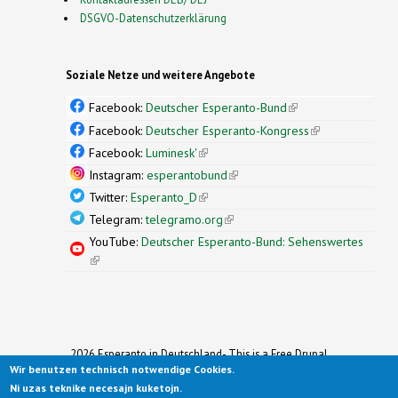
DSGVO-Datenschutzerklärung
Soziale Netze und weitere Angebote
Facebook:
Deutscher Esperanto-Bund
(link is
external)
Facebook:
Deutscher Esperanto-Kongress
(link is
external)
Facebook:
Luminesk'
(link is external)
Instagram:
esperantobund
(link is external)
Twitter:
Esperanto_D
(link is external)
Telegram:
telegramo.org
(link is external)
YouTube:
Deutscher Esperanto-Bund: Sehenswertes
(link is external)
2026 Esperanto in Deutschland- This is a Free Drupal
Wir benutzen technisch notwendige Cookies.
Theme
Ported to Drupal for the Open Source Community by
Ni uzas teknike necesajn kuketojn.