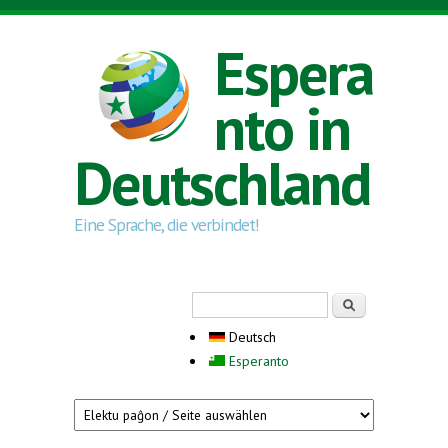
Direkt zum Inhalt
Espera
nto in
Deutschland
Eine Sprache, die verbindet!
Suchformular
Suche
Deutsch
Esperanto