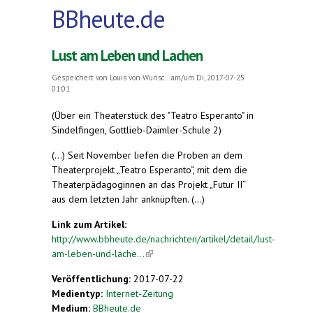
BBheute.de
Lust am Leben und Lachen
Gespeichert von
Louis von Wunsc...
am/um Di, 2017-07-25
01:01
(Über ein Theaterstück des "Teatro Esperanto" in
Sindelfingen, Gottlieb-Daimler-Schule 2)
(...) Seit November liefen die Proben an dem
Theaterprojekt „Teatro Esperanto“, mit dem die
Theaterpädagoginnen an das Projekt „Futur II“
aus dem letzten Jahr anknüpften. (...)
Link zum Artikel:
http://www.bbheute.de/nachrichten/artikel/detail/lust-
am-leben-und-lache...
(link is external)
Veröffentlichung:
2017-07-22
Medientyp:
Internet-Zeitung
Medium:
BBheute.de