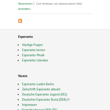
über Lust am Leben und Lachen
Weiterlesen
Zum Verfassen von Kommentaren bitte
Anmelden
.
Esperanto
Häufige Fragen
Esperanto lernen
Esperanto-Musik
Esperanto-Literatur
Verein
Esperanto-Laden Berlin
Zeitschrift: Esperanto aktuell
Deutsche Esperanto-Jugend (DEJ)
Deutscher Esperanto-Bund (DEB)
(link is external)
Impressum
Kontaktadressen DEB/ DEJ