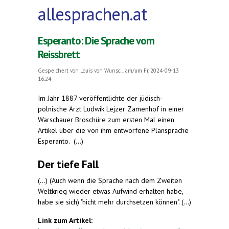
allesprachen.at
Esperanto: Die Sprache vom
Reissbrett
Gespeichert von
Louis von Wunsc...
am/um Fr, 2024-09-13
16:24
Im Jahr 1887 veröffentlichte der jüdisch-
polnische Arzt Ludwik Lejzer Zamenhof in einer
Warschauer Broschüre zum ersten Mal einen
Artikel über die von ihm entworfene Plansprache
Esperanto. (...)
Der tiefe Fall
(...) (Auch wenn die Sprache nach dem Zweiten
Weltkrieg wieder etwas Aufwind erhalten habe,
habe sie sich) "nicht mehr durchsetzen können". (...)
Link zum Artikel: