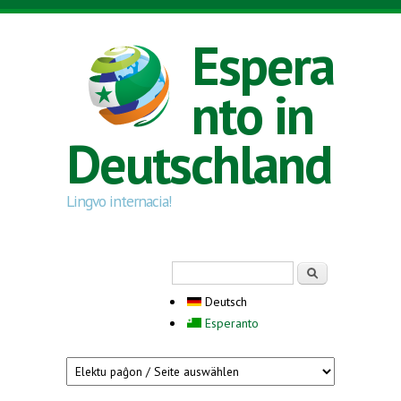
Direkt zum Inhalt
Espera
nto in
Deutschland
Lingvo internacia!
Suchformular
Suche
Deutsch
Esperanto