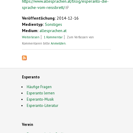
https://www.allesprachen.at/blog/esperanto-die-
sprache-vom-reissbrett/
(link is external)
Veröffentlichung:
2014-12-16
Medientyp:
Sonstiges
Medium:
allesprachen.at
über Esperanto: Die Sprache vom Reissbrett
Weiterlesen
1 Kommentar
Zum Verfassen von
Kommentaren bitte
Anmelden
.
Esperanto
Häufige Fragen
Esperanto lernen
Esperanto-Musik
Esperanto-Literatur
Verein