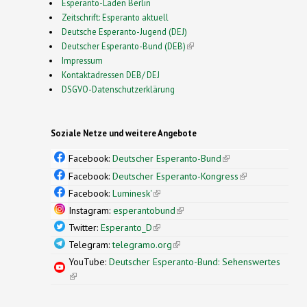
Esperanto-Laden Berlin
Zeitschrift: Esperanto aktuell
Deutsche Esperanto-Jugend (DEJ)
Deutscher Esperanto-Bund (DEB)
(link is external)
Impressum
Kontaktadressen DEB/ DEJ
DSGVO-Datenschutzerklärung
Soziale Netze und weitere Angebote
Facebook:
Deutscher Esperanto-Bund
(link is
external)
Facebook:
Deutscher Esperanto-Kongress
(link is
external)
Facebook:
Luminesk'
(link is external)
Instagram:
esperantobund
(link is external)
Twitter:
Esperanto_D
(link is external)
Telegram:
telegramo.org
(link is external)
YouTube:
Deutscher Esperanto-Bund: Sehenswertes
(link is external)