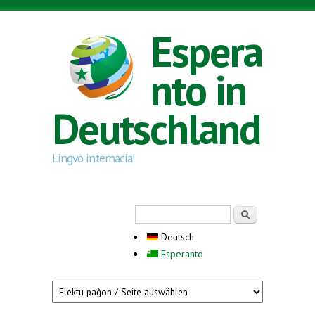
Direkt zum Inhalt
Espera
nto in
Deutschland
Lingvo internacia!
Suchformular
Suche
Deutsch
Esperanto