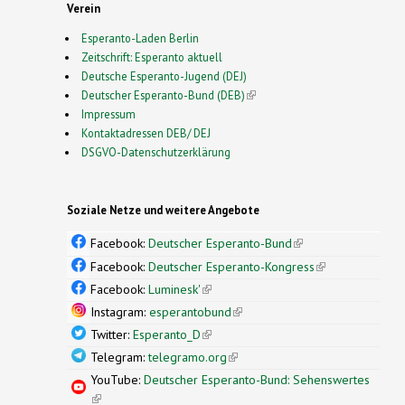
Verein
Esperanto-Laden Berlin
Zeitschrift: Esperanto aktuell
Deutsche Esperanto-Jugend (DEJ)
Deutscher Esperanto-Bund (DEB)
(link is external)
Impressum
Kontaktadressen DEB/ DEJ
DSGVO-Datenschutzerklärung
Soziale Netze und weitere Angebote
Facebook:
Deutscher Esperanto-Bund
(link is
external)
Facebook:
Deutscher Esperanto-Kongress
(link is
external)
Facebook:
Luminesk'
(link is external)
Instagram:
esperantobund
(link is external)
Twitter:
Esperanto_D
(link is external)
Telegram:
telegramo.org
(link is external)
YouTube:
Deutscher Esperanto-Bund: Sehenswertes
(link is external)