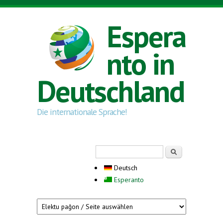
Direkt zum Inhalt
Espera
nto in
Deutschland
Die internationale Sprache!
Suchformular
Suche
Deutsch
Esperanto