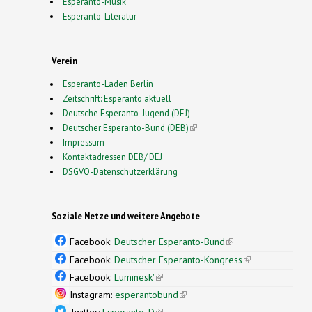
Esperanto-Musik
Esperanto-Literatur
Verein
Esperanto-Laden Berlin
Zeitschrift: Esperanto aktuell
Deutsche Esperanto-Jugend (DEJ)
Deutscher Esperanto-Bund (DEB)
(link is external)
Impressum
Kontaktadressen DEB/ DEJ
DSGVO-Datenschutzerklärung
Soziale Netze und weitere Angebote
Facebook:
Deutscher Esperanto-Bund
(link is
external)
Facebook:
Deutscher Esperanto-Kongress
(link is
external)
Facebook:
Luminesk'
(link is external)
Instagram:
esperantobund
(link is external)
Twitter:
Esperanto_D
(link is external)