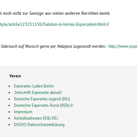
an noch nicht zur Genüge aus vielen anderen Berichten kennt.
estyle/article123231150/Saluton-ni-lernas-Esperanton.html
(link is external)
en Gebrauch auf Wunsch gerne per Netzpost zugesandt werden:
http://www.espe
Verein
Esperanto-Laden Berlin
Zeitschrift: Esperanto aktuell
Deutsche Esperanto-Jugend (DEJ)
Deutscher Esperanto-Bund (DEB)
(link is external)
Impressum
Kontaktadressen DEB/ DEJ
DSGVO-Datenschutzerklärung