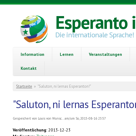
Direkt zum Inhalt
Esperanto 
Die internationale Sprache!
Information
Lernen
Veranstaltungen
Kontakt
Sie sind hier
Startseite
»
"Saluton, ni lernas Esperanton!"
"Saluton, ni lernas Esperanto
Gespeichert von
Louis von Wunsc...
am/um So, 2015-08-16 23:57
Veröffentlichung:
2013-12-23