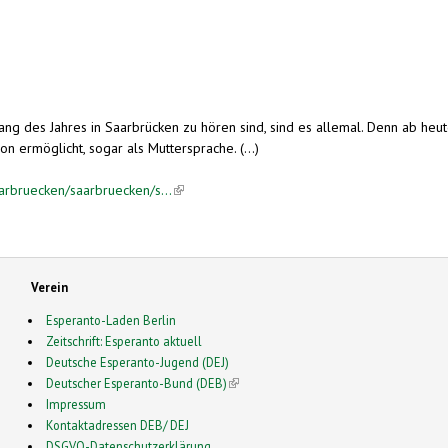
nfang des Jahres in Saarbrücken zu hören sind, sind es allemal. Denn ab heut
 ermöglicht, sogar als Muttersprache. (...)
arbruecken/saarbruecken/s...
(link is external)
Verein
Esperanto-Laden Berlin
Zeitschrift: Esperanto aktuell
Deutsche Esperanto-Jugend (DEJ)
Deutscher Esperanto-Bund (DEB)
(link is external)
Impressum
Kontaktadressen DEB/ DEJ
DSGVO-Datenschutzerklärung