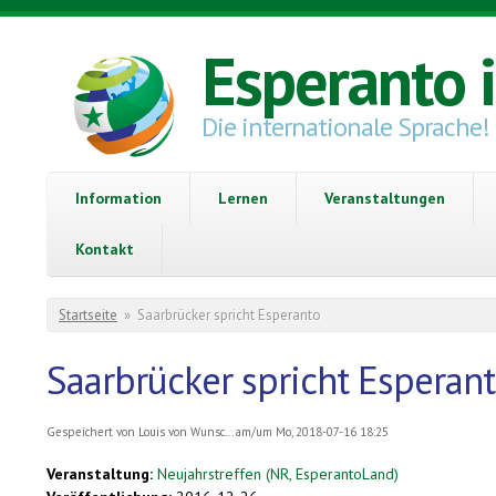
Direkt zum Inhalt
Esperanto 
Die internationale Sprache!
Information
Lernen
Veranstaltungen
Kontakt
Sie sind hier
Startseite
»
Saarbrücker spricht Esperanto
Saarbrücker spricht Esperan
Gespeichert von
Louis von Wunsc...
am/um Mo, 2018-07-16 18:25
Veranstaltung:
Neujahrstreffen (NR, EsperantoLand)