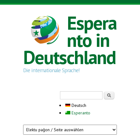
Direkt zum Inhalt
Espera
nto in
Deutschland
Die internationale Sprache!
Suchformular
Suche
Deutsch
Esperanto