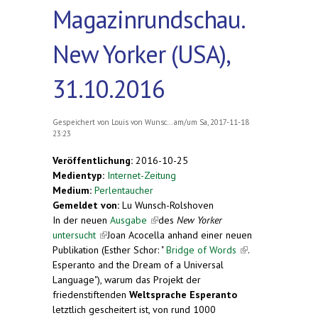
Magazinrundschau.
New Yorker (USA),
31.10.2016
Gespeichert von
Louis von Wunsc...
am/um Sa, 2017-11-18
23:23
Veröffentlichung:
2016-10-25
Medientyp:
Internet-Zeitung
Medium:
Perlentaucher
Gemeldet von:
Lu Wunsch-Rolshoven
In der neuen
Ausgabe
(link is external)
des
New Yorker
untersucht
(link is external)
Joan Acocella anhand einer neuen
Publikation (Esther Schor: "
Bridge of Words
(link is
.
Esperanto
and the Dream of a Universal
external)
Language"), warum das Projekt der
friedenstiftenden
Weltsprache
Esperanto
letztlich gescheitert ist, von rund 1000