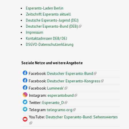
Esperanto-Laden Berlin
Zeitschrift: Esperanto aktuell
Deutsche Esperanto-Jugend (DEJ)
Deutscher Esperanto-Bund (DEB)
(link is external)
Impressum
Kontaktadressen DEB/ DEJ
DSGVO-Datenschutzerklärung
Soziale Netze und weitere Angebote
Facebook:
Deutscher Esperanto-Bund
(link is
external)
Facebook:
Deutscher Esperanto-Kongress
(link is
external)
Facebook:
Luminesk'
(link is external)
Instagram:
esperantobund
(link is external)
Twitter:
Esperanto_D
(link is external)
Telegram:
telegramo.org
(link is external)
YouTube:
Deutscher Esperanto-Bund: Sehenswertes
(link is external)