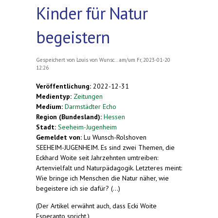
Kinder für Natur
begeistern
Gespeichert von
Louis von Wunsc...
am/um Fr, 2023-01-20
12:26
Veröffentlichung:
2022-12-31
Medientyp:
Zeitungen
Medium:
Darmstädter Echo
Region (Bundesland):
Hessen
Stadt:
Seeheim-Jugenheim
Gemeldet von:
Lu Wunsch-Rolshoven
SEEHEIM-JUGENHEIM. Es sind zwei Themen, die
Eckhard Woite seit Jahrzehnten umtreiben:
Artenvielfalt und Naturpädagogik. Letzteres meint:
Wie bringe ich Menschen die Natur näher, wie
begeistere ich sie dafür? (...)
(Der Artikel erwähnt auch, dass Ecki Woite
Esperanto spricht.)