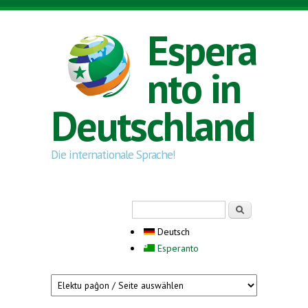
Direkt zum Inhalt
Espera
nto in
Deutschland
Die internationale Sprache!
Suchformular
Suche
Deutsch
Esperanto