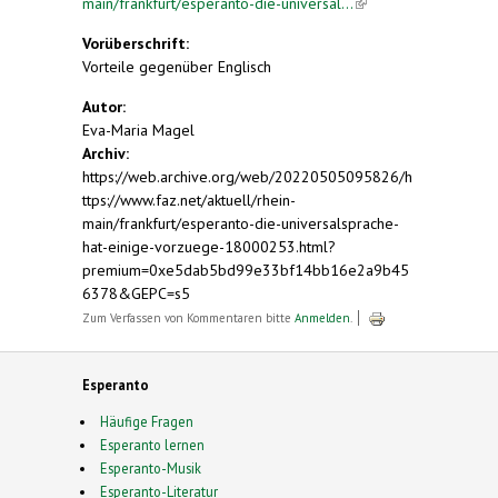
main/frankfurt/esperanto-die-universal...
(link is
external)
Vorüberschrift:
Vorteile gegenüber Englisch
Autor:
Eva-Maria Magel
Archiv:
https://web.archive.org/web/20220505095826/h
ttps://www.faz.net/aktuell/rhein-
main/frankfurt/esperanto-die-universalsprache-
hat-einige-vorzuege-18000253.html?
premium=0xe5dab5bd99e33bf14bb16e2a9b45
6378&GEPC=s5
Zum Verfassen von Kommentaren bitte
Anmelden
.
Esperanto
Häufige Fragen
Esperanto lernen
Esperanto-Musik
Esperanto-Literatur