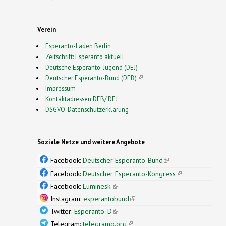
Verein
Esperanto-Laden Berlin
Zeitschrift: Esperanto aktuell
Deutsche Esperanto-Jugend (DEJ)
Deutscher Esperanto-Bund (DEB)
(link is external)
Impressum
Kontaktadressen DEB/ DEJ
DSGVO-Datenschutzerklärung
Soziale Netze und weitere Angebote
Facebook:
Deutscher Esperanto-Bund
(link is
external)
Facebook:
Deutscher Esperanto-Kongress
(link is
external)
Facebook:
Luminesk'
(link is external)
Instagram:
esperantobund
(link is external)
Twitter:
Esperanto_D
(link is external)
Telegram:
telegramo.org
(link is external)