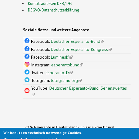
Kontaktadressen DEB/ DEJ
DSGVO-Datenschutzerklärung
Soziale Netze und weitere Angebote
Facebook:
Deutscher Esperanto-Bund
(link is
external)
Facebook:
Deutscher Esperanto-Kongress
(link is
external)
Facebook:
Luminesk'
(link is external)
Instagram:
esperantobund
(link is external)
Twitter:
Esperanto_D
(link is external)
Telegram:
telegramo.org
(link is external)
YouTube:
Deutscher Esperanto-Bund: Sehenswertes
(link is external)
2026 Esperanto in Deutschland- This is a Free Drupal
Wir benutzen technisch notwendige Cookies.
Theme
Ported to Drupal for the Open Source Community by