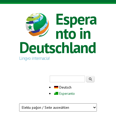
Direkt zum Inhalt
Espera
nto in
Deutschland
Lingvo internacia!
Suchformular
Suche
Deutsch
Esperanto