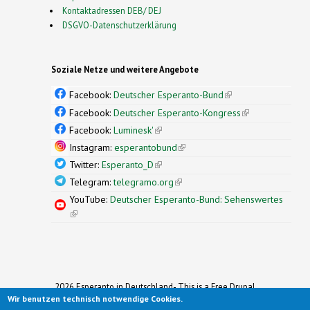
Kontaktadressen DEB/ DEJ
DSGVO-Datenschutzerklärung
Soziale Netze und weitere Angebote
Facebook:
Deutscher Esperanto-Bund
(link is
external)
Facebook:
Deutscher Esperanto-Kongress
(link is
external)
Facebook:
Luminesk'
(link is external)
Instagram:
esperantobund
(link is external)
Twitter:
Esperanto_D
(link is external)
Telegram:
telegramo.org
(link is external)
YouTube:
Deutscher Esperanto-Bund: Sehenswertes
(link is external)
2026 Esperanto in Deutschland- This is a Free Drupal
Wir benutzen technisch notwendige Cookies.
Theme