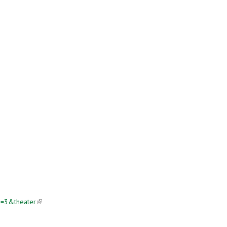
e=3&theater
(link is external)