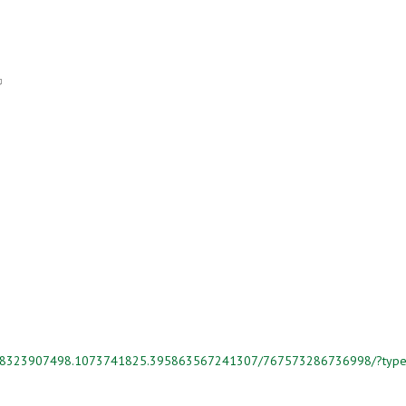
 is external)
link is external)
395868323907498.1073741825.395863567241307/767573286736998/?typ