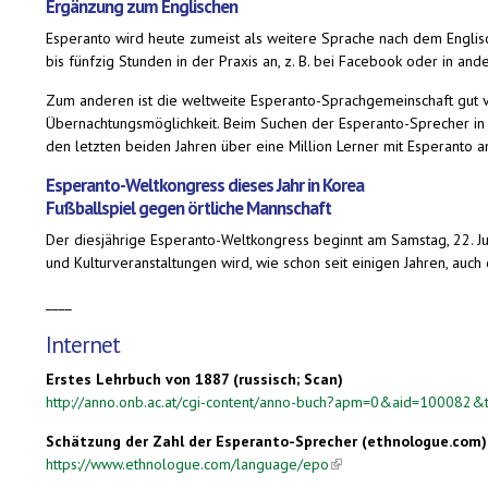
Ergänzung zum Englischen
Esperanto wird heute zumeist als weitere Sprache nach dem Englisc
bis fünfzig Stunden in der Praxis an, z. B. bei Facebook oder in an
Zum anderen ist die weltweite Esperanto-Sprachgemeinschaft gut v
Übernachtungsmöglichkeit. Beim Suchen der Esperanto-Sprecher in 
den letzten beiden Jahren über eine Million Lerner mit Esperanto a
Esperanto-Weltkongress dieses Jahr in Korea
Fußballspiel gegen örtliche Mannschaft
Der diesjährige Esperanto-Weltkongress beginnt am Samstag, 22. Ju
und Kulturveranstaltungen wird, wie schon seit einigen Jahren, au
____
Internet
Erstes Lehrbuch von 1887 (russisch; Scan)
http://anno.onb.ac.at/cgi-content/anno-buch?apm=0&aid=100
Schätzung der Zahl der Esperanto-Sprecher (ethnologue.com)
https://www.ethnologue.com/language/epo
(link is external)