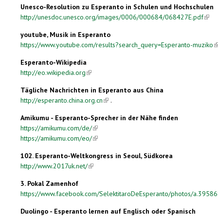
Unesco-Resolution zu Esperanto in Schulen und Hochschulen
http://unesdoc.unesco.org/images/0006/000684/068427E.pdf
(link
youtube, Musik in Esperanto
https://www.youtube.com/results?search_query=Esperanto-muziko
(
Esperanto-Wikipedia
http://eo.wikipedia.org
(link is external)
Tägliche Nachrichten in Esperanto aus China
http://esperanto.china.org.cn
(link is external)
.
Amikumu - Esperanto-Sprecher in der Nähe finden
https://amikumu.com/de/
(link is external)
https://amikumu.com/eo/
(link is external)
102. Esperanto-Weltkongress in Seoul, Südkorea
http://www.2017uk.net/
(link is external)
3. Pokal Zamenhof
https://www.facebook.com/SelektitaroDeEsperanto/photos/a.
Duolingo - Esperanto lernen auf Englisch oder Spanisch