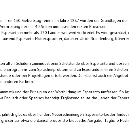
anto ihren 130. Geburtstag feiern. Im Jahre 1887 wurden die Grundlagen d
r Verbreitung der nur 40 Seiten umfassenden ersten Broschüre.
 Esperanto in mehr als 120 Länder weltweit verbreitet. Es wird geschätzt
tausend Esperanto-Muttersprachler, darunter Ulrich Brandenburg, früherer
en allen Schülern zumindest eine Schulstunde über Esperanto und dessen 
 Studienprogramms zum Sprachenproblem und zu Esperanto in ihren Schulen 
stunde oder bei Projekttagen erteilt werden. Denkbar ist auch ein Angebo
nd anderen Fächern.
Grammatik und der Prinzipien der Wortbildung im Esperanto umfassen. So la
a Englisch oder Spanisch benötigt. Ergänzend sollte das Leben der Esper
 jährlich gibt es über hundert Neuerscheinungen. Esperanto-Lieder findet
größer als etwa die dänische oder die kroatische Ausgabe. Tägliche Nachric