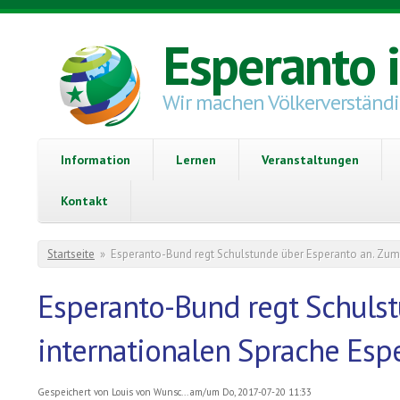
Direkt zum Inhalt
Esperanto 
Wir machen Völkerverständ
Information
Lernen
Veranstaltungen
Kontakt
Sie sind hier
Startseite
»
Esperanto-Bund regt Schulstunde über Esperanto an. Zum 
Esperanto-Bund regt Schulst
internationalen Sprache Esp
Gespeichert von
Louis von Wunsc...
am/um Do, 2017-07-20 11:33