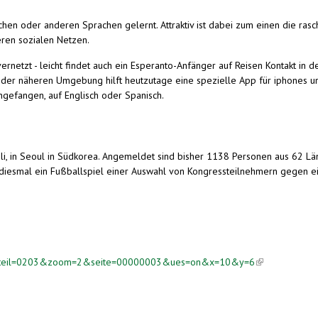
hen oder anderen Sprachen gelernt. Attraktiv ist dabei zum einen die rasc
deren sozialen Netzen.
ernetzt - leicht findet auch ein Esperanto-Anfänger auf Reisen Kontakt i
der näheren Umgebung hilft heutzutage eine spezielle App für iphones un
ngefangen, auf Englisch oder Spanisch.
li, in Seoul in Südkorea. Angemeldet sind bisher
1138 Personen aus 62 Lä
ch diesmal ein Fußballspiel einer Auswahl von Kongressteilnehmern gegen e
082&teil=0203&zoom=2&seite=00000003&ues=on&x=10&y=6
(link is externa