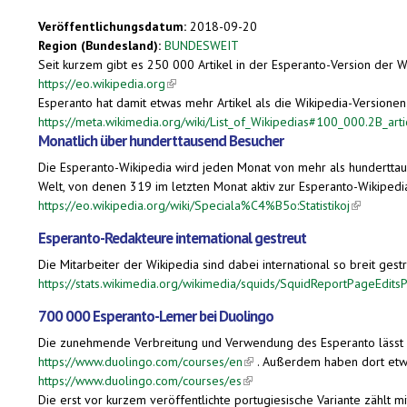
Veröffentlichungsdatum:
2018-09-20
Region (Bundesland):
BUNDESWEIT
Seit kurzem gibt es 250 000 Artikel in der Esperanto-Version der W
https://eo.wikipedia.org
(link is external)
Esperanto hat damit etwas mehr Artikel als die Wikipedia-Versionen
https://meta.wikimedia.org/wiki/List_of_Wikipedias#100_000.2B_arti
Monatlich über hunderttausend Besucher
Die Esperanto-Wikipedia wird jeden Monat von mehr als hunderttau
Welt, von denen 319 im letzten Monat aktiv zur Esperanto-Wikiped
https://eo.wikipedia.org/wiki/Speciala%C4%B5o:Statistikoj
(link is ex
Esperanto-Redakteure international gestreut
Die Mitarbeiter der Wikipedia sind dabei international so breit ges
https://stats.wikimedia.org/wikimedia/squids/SquidReportPageEdi
700 000 Esperanto-Lerner bei Duolingo
Die zunehmende Verbreitung und Verwendung des Esperanto lässt si
https://www.duolingo.com/courses/en
(link is external)
. Außerdem haben dort etw
https://www.duolingo.com/courses/es
(link is external)
Die erst vor kurzem veröffentlichte portugiesische Variante zählt m