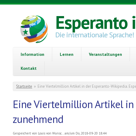
Direkt zum Inhalt
Esperanto 
Die internationale Sprache!
Information
Lernen
Veranstaltungen
Kontakt
Sie sind hier
Startseite
»
Eine Viertelmillion Artikel in der Esperanto-Wikipedia. Es
Eine Viertelmillion Artikel i
zunehmend
Gespeichert von
Louis von Wunsc...
am/um Do, 2018-09-20 18:44