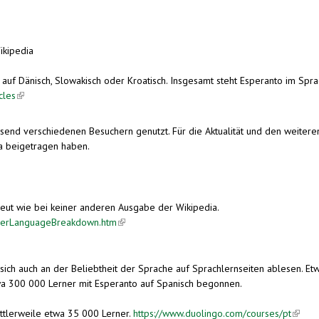
ikipedia
 auf Dänisch, Slowakisch oder Kroatisch. Insgesamt steht Esperanto im Spra
cles
(link is external)
send verschiedenen Besuchern genutzt. Für die Aktualität und den weitere
ia beigetragen haben.
ternal)
treut wie bei keiner anderen Ausgabe der Wikipedia.
tsPerLanguageBreakdown.htm
(link is external)
ch auch an der Beliebtheit der Sprache auf Sprachlernseiten ablesen. Etw
a 300 000 Lerner mit Esperanto auf Spanisch begonnen.
ittlerweile etwa 35 000 Lerner.
https://www.duolingo.com/courses/pt
(link i