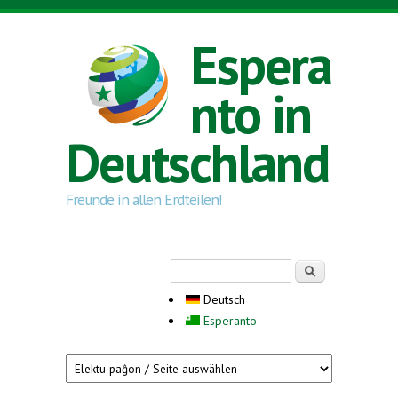
Direkt zum Inhalt
Espera
nto in
Deutschland
Freunde in allen Erdteilen!
Suchformular
Suche
Deutsch
Esperanto