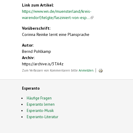
Link zum Artikel:
https://www.wn.de/muensterland/kreis-
warendorf/telgte/fasziniert-von-esp...
(link is
external)
Vorüberschrift:
Corinna Reinke lernt eine Plansprache
Autor:
Bernd Pohlkamp
Archiv:
https://archive.is/3TA4z
Zum Verfassen von Kommentaren bitte
Anmelden
.
Esperanto
Häufige Fragen
Esperanto lernen
Esperanto-Musik
Esperanto-Literatur