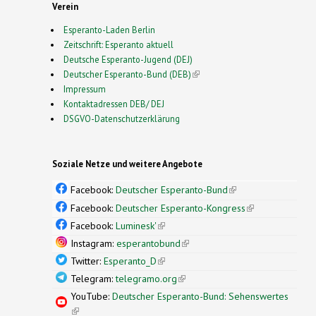
Verein
Esperanto-Laden Berlin
Zeitschrift: Esperanto aktuell
Deutsche Esperanto-Jugend (DEJ)
Deutscher Esperanto-Bund (DEB)
(link is external)
Impressum
Kontaktadressen DEB/ DEJ
DSGVO-Datenschutzerklärung
Soziale Netze und weitere Angebote
Facebook:
Deutscher Esperanto-Bund
(link is
external)
Facebook:
Deutscher Esperanto-Kongress
(link is
external)
Facebook:
Luminesk'
(link is external)
Instagram:
esperantobund
(link is external)
Twitter:
Esperanto_D
(link is external)
Telegram:
telegramo.org
(link is external)
YouTube:
Deutscher Esperanto-Bund: Sehenswertes
(link is external)