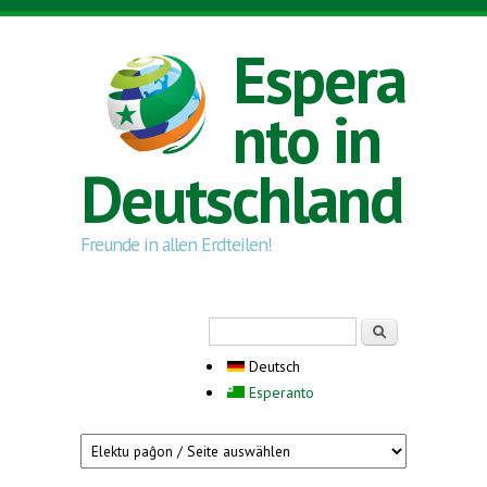
Direkt zum Inhalt
Espera
nto in
Deutschland
Freunde in allen Erdteilen!
Suchformular
Suche
Deutsch
Esperanto