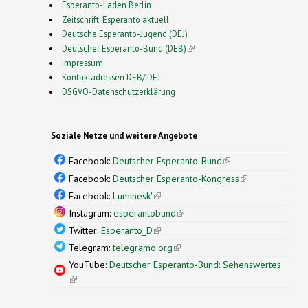
Esperanto-Laden Berlin
Zeitschrift: Esperanto aktuell
Deutsche Esperanto-Jugend (DEJ)
Deutscher Esperanto-Bund (DEB)
(link is external)
Impressum
Kontaktadressen DEB/ DEJ
DSGVO-Datenschutzerklärung
Soziale Netze und weitere Angebote
Facebook:
Deutscher Esperanto-Bund
(link is
external)
Facebook:
Deutscher Esperanto-Kongress
(link is
external)
Facebook:
Luminesk'
(link is external)
Instagram:
esperantobund
(link is external)
Twitter:
Esperanto_D
(link is external)
Telegram:
telegramo.org
(link is external)
YouTube:
Deutscher Esperanto-Bund: Sehenswertes
(link is external)