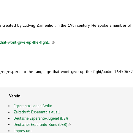
uage created by Ludwig Zamenhof, in the 19th century. He spoke a number 
at-wont-give-up-the-fight...
(link is external)
/en/esperanto-the-language-that-wont-give-up-the-fight/audio-16450652
Verein
Esperanto-Laden Berlin
Zeitschrift: Esperanto aktuell
Deutsche Esperanto-Jugend (DEJ)
Deutscher Esperanto-Bund (DEB)
(link is external)
Impressum