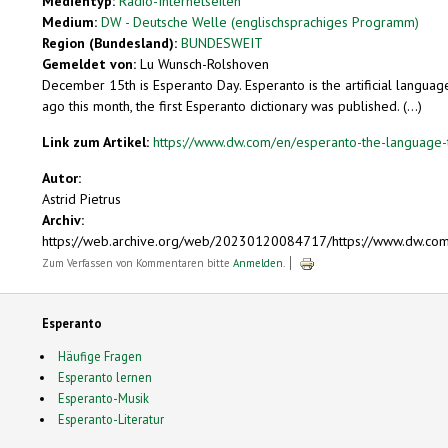
Medientyp:
Radio-Internetseiten
Medium:
DW - Deutsche Welle (englischsprachiges Programm)
Region (Bundesland):
BUNDESWEIT
Gemeldet von:
Lu Wunsch-Rolshoven
December 15th is Esperanto Day. Esperanto is the artificial lang
ago this month, the first Esperanto dictionary was published. (...)
Link zum Artikel:
https://www.dw.com/en/esperanto-the-language-th
Autor:
Astrid Pietrus
Archiv:
https://web.archive.org/web/20230120084717/https://www.dw.com
Zum Verfassen von Kommentaren bitte
Anmelden
.
Esperanto
Häufige Fragen
Esperanto lernen
Esperanto-Musik
Esperanto-Literatur