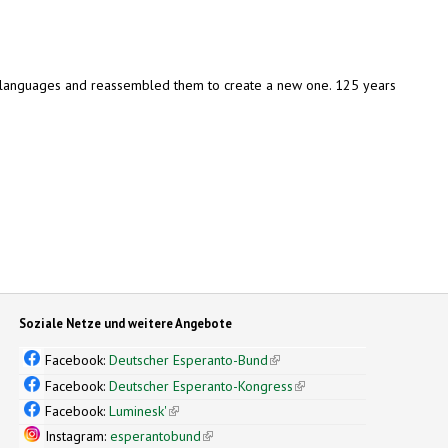
of languages and reassembled them to create a new one. 125 years
Soziale Netze und weitere Angebote
Facebook:
Deutscher Esperanto-Bund
(link is external)
Facebook:
Deutscher Esperanto-Kongress
(link is external)
Facebook:
Luminesk'
(link is external)
Instagram:
esperantobund
(link is external)