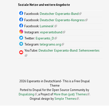
Soziale Netze und weitere Angebote
Facebook:
Deutscher Esperanto-Bund
(link is
external)
Facebook:
Deutscher Esperanto-Kongress
(link is
external)
Facebook:
Luminesk'
(link is external)
Instagram:
esperantobund
(link is external)
Twitter:
Esperanto_D
(link is external)
Telegram:
telegramo.org
(link is external)
YouTube:
Deutscher Esperanto-Bund: Sehenswertes
(link is external)
2026 Esperanto in Deutschland- This is a Free Drupal
Theme
Ported to Drupal for the Open Source Community by
Drupalizing
(link is external)
, a Project of
More than (just) Themes
(link is
.
Original design by
Simple Themes
.
(link is
external)
external)