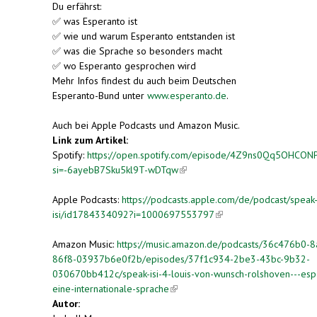
Du erfährst:
✅ was Esperanto ist
✅ wie und warum Esperanto entstanden ist
✅ was die Sprache so besonders macht
✅ wo Esperanto gesprochen wird
Mehr Infos findest du auch beim Deutschen
Esperanto-Bund unter
www.esperanto.de
.
Auch bei Apple Podcasts und Amazon Music.
Link zum Artikel:
Spotify:
https://open.spotify.com/episode/4Z9ns0Qq5OHCON
si=-6ayebB7Sku5kl9T-wDTqw
(link is external)
Apple Podcasts:
https://podcasts.apple.com/de/podcast/speak
isi/id1784334092?i=1000697553797
(link is
external)
Amazon Music:
https://music.amazon.de/podcasts/36c476b0-
86f8-03937b6e0f2b/episodes/37f1c934-2be3-43bc-9b32-
030670bb412c/speak-isi-4-louis-von-wunsch-rolshoven---esp
eine-internationale-sprache
(link is external)
Autor: