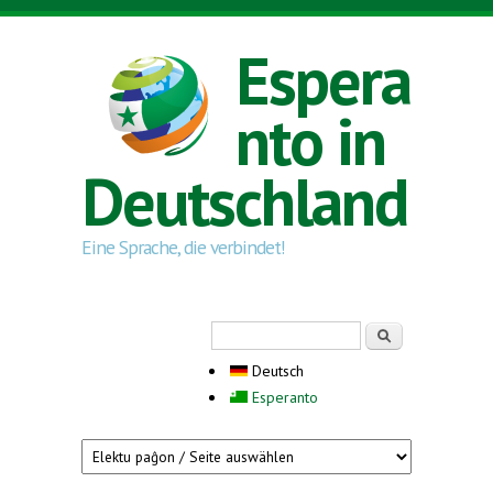
Direkt zum Inhalt
Espera
nto in
Deutschland
Eine Sprache, die verbindet!
Suchformular
Suche
Deutsch
Esperanto