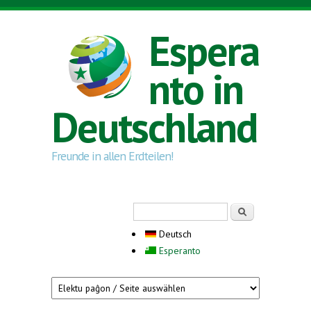
Direkt zum Inhalt
Espera
nto in
Deutschland
Freunde in allen Erdteilen!
Suchformular
Suche
Deutsch
Esperanto