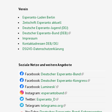
Verein
Esperanto-Laden Berlin
Zeitschrift: Esperanto aktuell
Deutsche Esperanto-Jugend (DEJ)
Deutscher Esperanto-Bund (DEB)
(link is external)
Impressum
Kontaktadressen DEB/ DEJ
DSGVO-Datenschutzerklärung
Soziale Netze und weitere Angebote
Facebook:
Deutscher Esperanto-Bund
(link is
external)
Facebook:
Deutscher Esperanto-Kongress
(link is
external)
Facebook:
Luminesk'
(link is external)
Instagram:
esperantobund
(link is external)
Twitter:
Esperanto_D
(link is external)
Telegram:
telegramo.org
(link is external)
YouTube:
Deutscher Esperanto-Bund: Sehenswertes