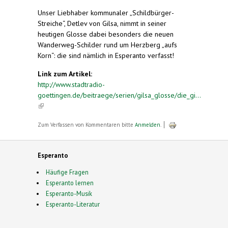
Unser Liebhaber kommunaler „Schildbürger-
Streiche“, Detlev von Gilsa, nimmt in seiner
heutigen Glosse dabei besonders die neuen
Wanderweg-Schilder rund um Herzberg „aufs
Korn“: die sind nämlich in Esperanto verfasst!
Link zum Artikel:
http://www.stadtradio-
goettingen.de/beitraege/serien/gilsa_glosse/die_gi...
(link is external)
Zum Verfassen von Kommentaren bitte
Anmelden
.
Esperanto
Häufige Fragen
Esperanto lernen
Esperanto-Musik
Esperanto-Literatur