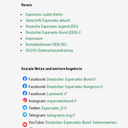
Verein
Esperanto-Laden Berlin
Zeitschrift: Esperanto aktuell
Deutsche Esperanto-Jugend (DEJ)
Deutscher Esperanto-Bund (DEB)
(link is external)
Impressum
Kontaktadressen DEB/ DEJ
DSGVO-Datenschutzerklärung
Soziale Netze und weitere Angebote
Facebook:
Deutscher Esperanto-Bund
(link is
external)
Facebook:
Deutscher Esperanto-Kongress
(link is
external)
Facebook:
Luminesk'
(link is external)
Instagram:
esperantobund
(link is external)
Twitter:
Esperanto_D
(link is external)
Telegram:
telegramo.org
(link is external)
YouTube:
Deutscher Esperanto-Bund: Sehenswertes