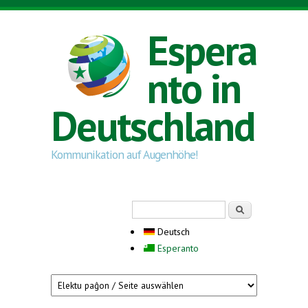
Direkt zum Inhalt
Espera
nto in
Deutschland
Kommunikation auf Augenhöhe!
Suchformular
Suche
Deutsch
Esperanto