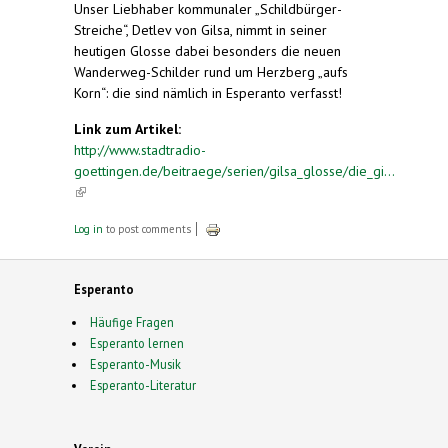
Unser Liebhaber kommunaler „Schildbürger-
Streiche“, Detlev von Gilsa, nimmt in seiner
heutigen Glosse dabei besonders die neuen
Wanderweg-Schilder rund um Herzberg „aufs
Korn“: die sind nämlich in Esperanto verfasst!
Link zum Artikel:
http://www.stadtradio-
goettingen.de/beitraege/serien/gilsa_glosse/die_gi...
(link is external)
Log in
to post comments
Esperanto
Häufige Fragen
Esperanto lernen
Esperanto-Musik
Esperanto-Literatur