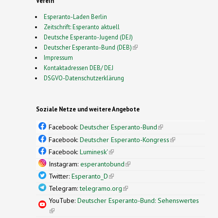
Verein
Esperanto-Laden Berlin
Zeitschrift: Esperanto aktuell
Deutsche Esperanto-Jugend (DEJ)
Deutscher Esperanto-Bund (DEB)
(link is external)
Impressum
Kontaktadressen DEB/ DEJ
DSGVO-Datenschutzerklärung
Soziale Netze und weitere Angebote
Facebook:
Deutscher Esperanto-Bund
(link is
external)
Facebook:
Deutscher Esperanto-Kongress
(link is
external)
Facebook:
Luminesk'
(link is external)
Instagram:
esperantobund
(link is external)
Twitter:
Esperanto_D
(link is external)
Telegram:
telegramo.org
(link is external)
YouTube:
Deutscher Esperanto-Bund: Sehenswertes
(link is external)