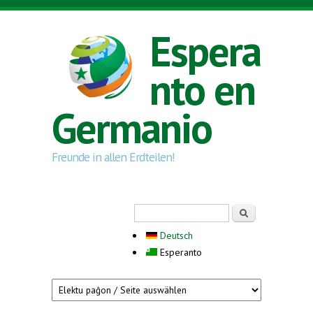
Skip to main content
Espera
nto en
Germanio
Freunde in allen Erdteilen!
Search form
Serĉi
Deutsch
Esperanto