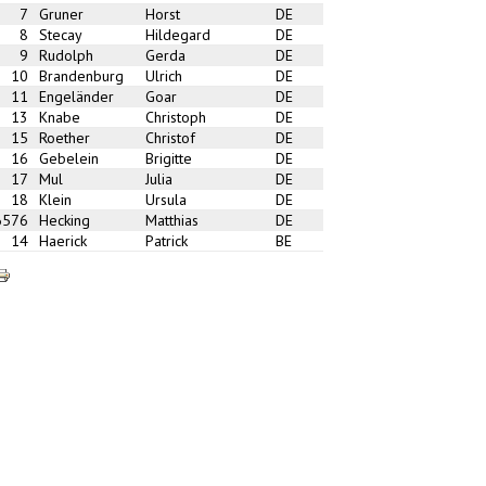
7
Gruner
Horst
DE
8
Stecay
Hildegard
DE
9
Rudolph
Gerda
DE
10
Brandenburg
Ulrich
DE
11
Engeländer
Goar
DE
13
Knabe
Christoph
DE
15
Roether
Christof
DE
16
Gebelein
Brigitte
DE
17
Mul
Julia
DE
18
Klein
Ursula
DE
6576
Hecking
Matthias
DE
14
Haerick
Patrick
BE