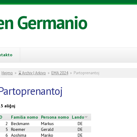
en Germanio
ntakto
You are here
Hejmo
»
⌛ Archiv | Arkivo
»
EMA 2024
»
Partoprenantoj
Partoprenantoj
15 aliĝoj
ID
Familia nomo
Persona nomo
Lando
2
Beckmann
Markus
DE
5
Roemer
Gerald
DE
6
Aoshima
Mariko
DE