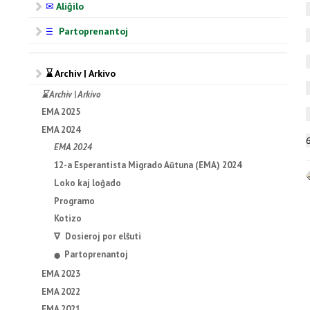
✉
Aliĝilo
Partoprenantoj
☰
⌛ Archiv | Arkivo
⌛ Archiv | Arkivo
EMA 2025
EMA 2024
EMA 2024
12-a Esperantista Migrado Aŭtuna (EMA) 2024
Loko kaj loĝado
Programo
Kotizo
∇ Dosieroj por elŝuti
Partoprenantoj
⬤
EMA 2023
EMA 2022
EMA 2021