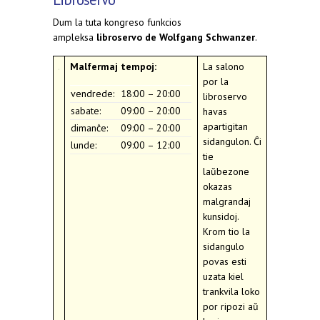
Dum la tuta kongreso funkcios
ampleksa
libroservo de Wolfgang Schwanzer
.
Malfermaj tempoj:
La salono
por la
vendrede:
18:00 – 20:00
libroservo
sabate:
09:00 – 20:00
havas
apartigitan
dimanĉe:
09:00 – 20:00
sidangulon. Ĉi
lunde:
09:00 – 12:00
tie
laŭbezone
okazas
malgrandaj
kunsidoj.
Krom tio la
sidangulo
povas esti
uzata kiel
trankvila loko
por ripozi aŭ