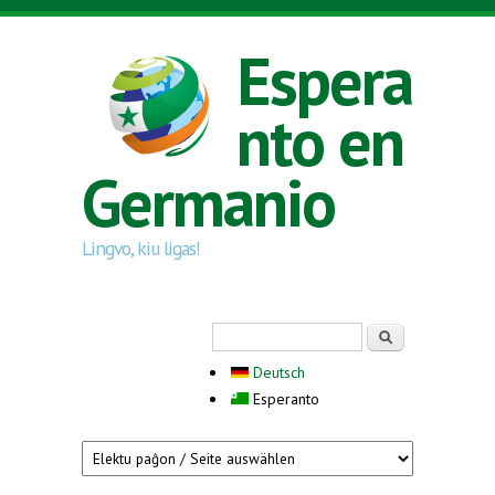
Skip to main content
Espera
nto en
Germanio
Lingvo, kiu ligas!
Search form
Serĉi
Deutsch
Esperanto