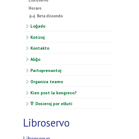
Libroservo
Horaro
Reta dissendo
Loĝado
Kotizoj
Kontakto
Aliĝo
Partoprenantoj
Organiza teamo
Kien post la kongreso?
∇ Dosieroj por elŝuti
Libroservo
Libroservo