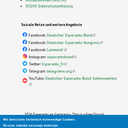
Kontaktadressen DEB/ DEJ
DSGVO-Datenschutzerklärung
Soziale Netze und weitere Angebote
Facebook:
Deutscher Esperanto-Bund
(link is
external)
Facebook:
Deutscher Esperanto-Kongress
(link is
external)
Facebook:
Luminesk'
(link is external)
Instagram:
esperantobund
(link is external)
Twitter:
Esperanto_D
(link is external)
Telegram:
telegramo.org
(link is external)
YouTube:
Deutscher Esperanto-Bund: Sehenswertes
(link is external)
2026 Esperanto en Germanio- This is a Free Drupal
Theme
Wir benutzen technisch notwendige Cookies.
Ported to Drupal for the Open Source Community by
Ni uzas teknike necesajn kuketojn.