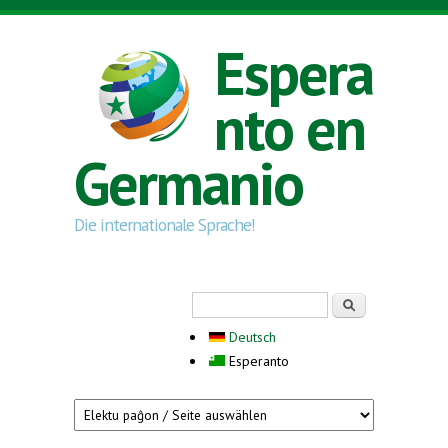
Skip to main content
Espera
nto en
Germanio
Die internationale Sprache!
Search form
Serĉi
Deutsch
Esperanto