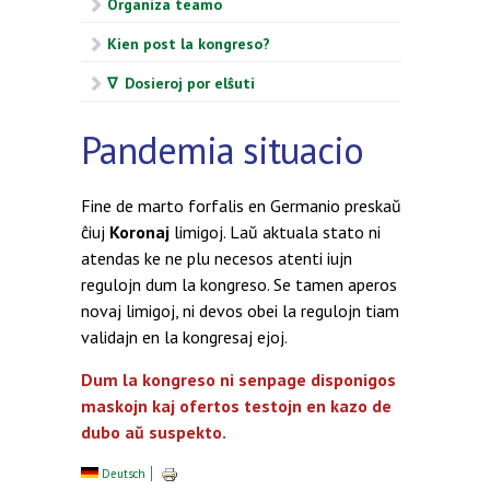
Organiza teamo
Kien post la kongreso?
∇ Dosieroj por elŝuti
Pandemia situacio
Fine de marto forfalis en Germanio preskaŭ
ĉiuj
Koronaj
limigoj. Laŭ aktuala stato ni
atendas ke ne plu necesos atenti iujn
regulojn dum la kongreso. Se tamen aperos
novaj limigoj, ni devos obei la regulojn tiam
validajn en la kongresaj ejoj.
Dum la kongreso ni senpage disponigos
maskojn kaj ofertos testojn en kazo de
dubo aŭ suspekto.
Deutsch