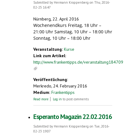
Submitted by
Hermann Kroppenberg
on Thu, 2016-
02-25 16:47
Nürnberg, 22. April 2016
Wochenendkurs Freitag, 18 Uhr –
21:00 Uhr Samstag, 10 Uhr – 18:00 Uhr
Sonntag, 10 Uhr – 18:00 Uhr
Veranstaltung:
Kurse
Link zum Artikel:
http://www.frankentipps.de/veranstaltung184709
(link is external)
Veröffentlichung:
Merkredo, 24. February 2016
Medium:
Frankentipps
about Esperanto-Wochenend-Sprachkurs
Read more
Log in
to post comments
Esperanto Magazin 22.02.2016
Submitted by
Hermann Kroppenberg
on Tue, 2016-
02-23 19:07