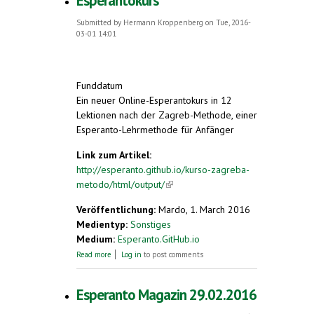
Esperantokurs
Submitted by
Hermann Kroppenberg
on Tue, 2016-
03-01 14:01
Funddatum
Ein neuer Online-Esperantokurs in 12
Lektionen nach der Zagreb-Methode, einer
Esperanto-Lehrmethode für Anfänger
Link zum Artikel:
http://esperanto.github.io/kurso-zagreba-
metodo/html/output/
(link is external)
Veröffentlichung:
Mardo, 1. March 2016
Medientyp:
Sonstiges
Medium:
Esperanto.GitHub.io
about Esperantokurs
Read more
Log in
to post comments
Esperanto Magazin 29.02.2016