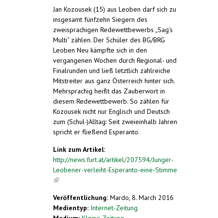
Jan Kozousek (15) aus Leoben darf sich zu
insgesamt fünfzehn Siegern des
zweisprachigen Redewettbewerbs „Sag‘s
Multi“ zählen. Der Schüler des BG/BRG
Leoben Neu kämpfte sich in den
vergangenen Wochen durch Regional- und
Finalrunden und ließ letztlich zahlreiche
Mitstreiter aus ganz Österreich hinter sich.
Mehrsprachig heißt das Zauberwort in
diesem Redewettbewerb. So zählen für
Kozousek nicht nur Englisch und Deutsch
zum (Schul-)Alltag: Seit zweieinhalb Jahren
spricht er fließend Esperanto.
Link zum Artikel:
http://news.furt.at/artikel/207594/Junger-
Leobener-verleiht-Esperanto-eine-Stimme
(link is external)
Veröffentlichung:
Mardo, 8. March 2016
Medientyp:
Internet-Zeitung