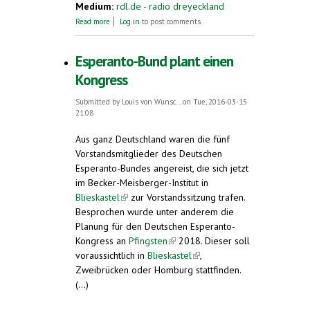
Medium:
rdl.de - radio dreyeckland
about Radio Dreyeckland
Read more
Log in
to post comments
Esperanto-Bund plant einen
Kongress
Submitted by
Louis von Wunsc...
on Tue, 2016-03-15
21:08
Aus ganz Deutschland waren die fünf
Vorstandsmitglieder des Deutschen
Esperanto-Bundes angereist, die sich jetzt
im Becker-Meisberger-Institut in
Blieskastel
(link is external)
zur Vorstandssitzung trafen.
Besprochen wurde unter anderem die
Planung für den Deutschen Esperanto-
Kongress an
Pfingsten
(link is external)
2018. Dieser soll
voraussichtlich in
Blieskastel
(link is external)
,
Zweibrücken oder Homburg stattfinden.
(...)