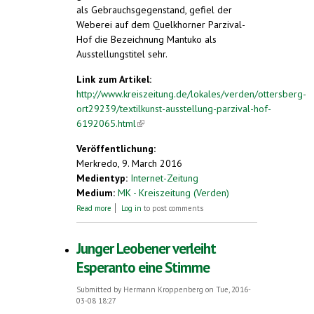
als Gebrauchsgegenstand, gefiel der
Weberei auf dem Quelkhorner Parzival-
Hof die Bezeichnung Mantuko als
Ausstellungstitel sehr.
Link zum Artikel:
http://www.kreiszeitung.de/lokales/verden/ottersberg-
ort29239/textilkunst-ausstellung-parzival-hof-
6192065.html
(link is external)
Veröffentlichung:
Merkredo, 9. March 2016
Medientyp:
Internet-Zeitung
Medium:
MK - Kreiszeitung (Verden)
about Mantuko – die Weber und das
Read more
Log in
to post comments
Handtuch
Junger Leobener verleiht
Esperanto eine Stimme
Submitted by
Hermann Kroppenberg
on Tue, 2016-
03-08 18:27