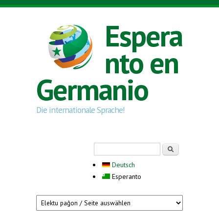
Skip to main content
Espera
nto en
Germanio
Die internationale Sprache!
Search form
Serĉi
Deutsch
Esperanto