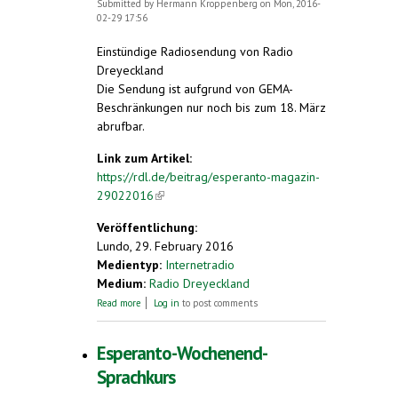
Submitted by
Hermann Kroppenberg
on Mon, 2016-
02-29 17:56
Einstündige Radiosendung von Radio
Dreyeckland
Die Sendung ist aufgrund von GEMA-
Beschränkungen nur noch bis zum 18. März
abrufbar.
Link zum Artikel:
https://rdl.de/beitrag/esperanto-magazin-
29022016
(link is external)
Veröffentlichung:
Lundo, 29. February 2016
Medientyp:
Internetradio
Medium:
Radio Dreyeckland
about Esperanto Magazin 29.02.2016
Read more
Log in
to post comments
Esperanto-Wochenend-
Sprachkurs