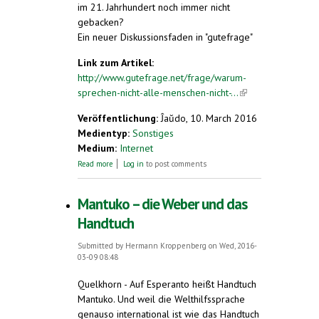
im 21. Jahrhundert noch immer nicht
gebacken?
Ein neuer Diskussionsfaden in "gutefrage"
Link zum Artikel:
http://www.gutefrage.net/frage/warum-
sprechen-nicht-alle-menschen-nicht-...
(link is
external)
Veröffentlichung:
Ĵaŭdo, 10. March 2016
Medientyp:
Sonstiges
Medium:
Internet
about Warum sprechen nicht alle Menschen
Read more
Log in
to post comments
nicht die selbe Sprache?
Mantuko – die Weber und das
Handtuch
Submitted by
Hermann Kroppenberg
on Wed, 2016-
03-09 08:48
Quelkhorn - Auf Esperanto heißt Handtuch
Mantuko. Und weil die Welthilfssprache
genauso international ist wie das Handtuch