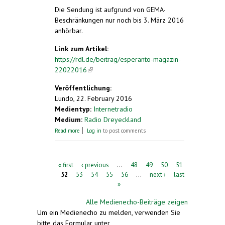
Die Sendung ist aufgrund von GEMA-
Beschränkungen nur noch bis 3. März 2016
anhörbar.
Link zum Artikel:
https://rdl.de/beitrag/esperanto-magazin-
22022016
(link is external)
Veröffentlichung:
Lundo, 22. February 2016
Medientyp:
Internetradio
Medium:
Radio Dreyeckland
about Esperanto Magazin 22.02.2016
Read more
Log in
to post comments
Pages
« first
‹ previous
…
48
49
50
51
52
53
54
55
56
…
next ›
last
»
Alle Medienecho-Beiträge zeigen
Um ein Medienecho zu melden, verwenden Sie
bitte das Formular unter