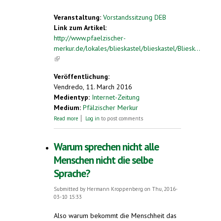
Veranstaltung:
Vorstandssitzung DEB
Link zum Artikel:
http://www.pfaelzischer-
merkur.de/lokales/blieskastel/blieskastel/Bliesk...
(link is external)
Veröffentlichung:
Vendredo, 11. March 2016
Medientyp:
Internet-Zeitung
Medium:
Pfälzischer Merkur
about Esperanto-Bund plant einen
Read more
Log in
to post comments
Kongress
Warum sprechen nicht alle
Menschen nicht die selbe
Sprache?
Submitted by
Hermann Kroppenberg
on Thu, 2016-
03-10 15:33
Also warum bekommt die Menschheit das