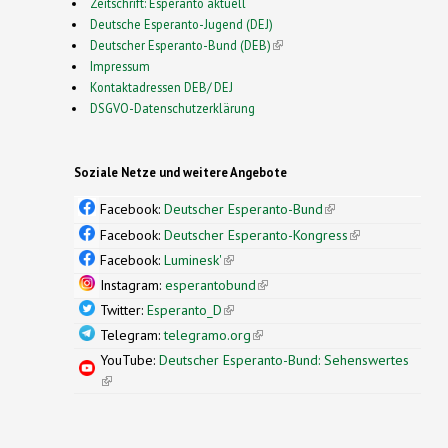
Zeitschrift: Esperanto aktuell
Deutsche Esperanto-Jugend (DEJ)
Deutscher Esperanto-Bund (DEB)
(link is external)
Impressum
Kontaktadressen DEB/ DEJ
DSGVO-Datenschutzerklärung
Soziale Netze und weitere Angebote
Facebook:
Deutscher Esperanto-Bund
(link is
external)
Facebook:
Deutscher Esperanto-Kongress
(link is
external)
Facebook:
Luminesk'
(link is external)
Instagram:
esperantobund
(link is external)
Twitter:
Esperanto_D
(link is external)
Telegram:
telegramo.org
(link is external)
YouTube:
Deutscher Esperanto-Bund: Sehenswertes
(link is external)