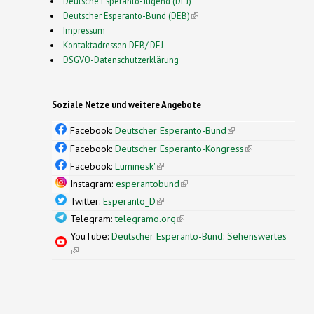
Deutsche Esperanto-Jugend (DEJ)
Deutscher Esperanto-Bund (DEB)
(link is external)
Impressum
Kontaktadressen DEB/ DEJ
DSGVO-Datenschutzerklärung
Soziale Netze und weitere Angebote
Facebook:
Deutscher Esperanto-Bund
(link is
external)
Facebook:
Deutscher Esperanto-Kongress
(link is
external)
Facebook:
Luminesk'
(link is external)
Instagram:
esperantobund
(link is external)
Twitter:
Esperanto_D
(link is external)
Telegram:
telegramo.org
(link is external)
YouTube:
Deutscher Esperanto-Bund: Sehenswertes
(link is external)