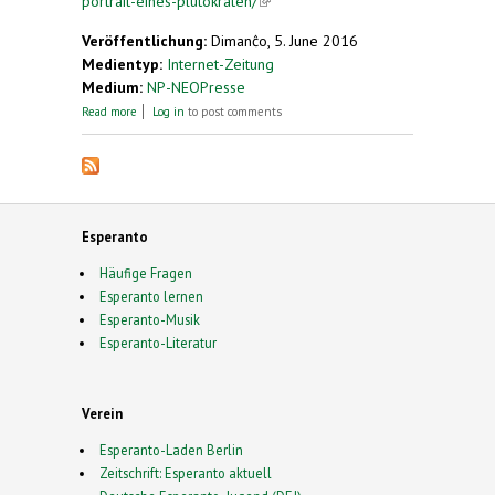
portrait-eines-plutokraten/
(link is external)
Veröffentlichung:
Dimanĉo, 5. June 2016
Medientyp:
Internet-Zeitung
Medium:
NP-NEOPresse
about George Soros – Portrait eines Plutokraten
Read more
Log in
to post comments
Esperanto
Häufige Fragen
Esperanto lernen
Esperanto-Musik
Esperanto-Literatur
Verein
Esperanto-Laden Berlin
Zeitschrift: Esperanto aktuell