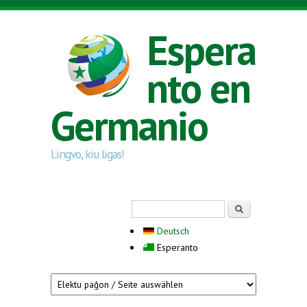
Skip to main content
Espera
nto en
Germanio
Lingvo, kiu ligas!
Search form
Serĉi
Deutsch
Esperanto