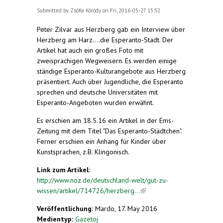
Submitted by
Zsófia Kóródy
on Fri, 2016-05-27 15:52
Peter Zilvar aus Herzberg gab ein Interview über
Herzberg am Harz....die Esperanto-Stadt. Der
Artikel hat auch ein großes Foto mit
zweisprachigen Wegweisern. Es werden einige
ständige Esperanto-Kulturangebote aus Herzberg
präsentiert. Auch über Jugendliche, die Esperanto
sprechen und deutsche Universitäten mit
Esperanto-Angeboten wurden erwähnt.
Es erschien am 18.5.16 ein Artikel in der Ems-
Zeitung mit dem Titel "Das Esperanto-Städtchen".
Ferner erschien ein Anhang für Kinder über
Kunstsprachen, z.B. Klingonisch.
Link zum Artikel:
http://www.noz.de/deutschland-welt/gut-zu-
wissen/artikel/714726/herzberg...
(link is
external)
Veröffentlichung:
Mardo, 17. May 2016
Medientyp:
Gazetoj