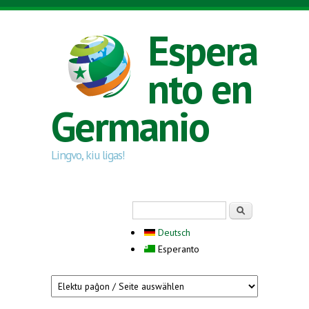
Skip to main content
Espera
nto en
Germanio
Lingvo, kiu ligas!
Search form
Serĉi
Deutsch
Esperanto