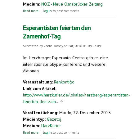
Medium:
NOZ - Neue Osnabrücker Zeitung
about Wo die Kunstsprache normal ist - Herzberg
Read more
Log in
to post comments
am Harz das Esperanto-Städtchen
Esperantisten feierten den
Zamenhof-Tag
Submitted by
Zsófia Kóródy
on Sat, 2016-01-09 03:09
Im Herzberger Esperanto-Centro gab es eine
internationale Skype-Konferenz und weitere
Aktionen.
Veranstaltung:
Renkontiĝo
Link zum Artikel:
http://www.harzkurier.de/lokales/herzberg/esperantisten-
feierten-den-zam...
(link is external)
Veröffentlichung:
Mardo, 22. December 2015
Medientyp:
Gazetoj
Medium:
HarzKurier
about Esperantisten feierten den Zamenhof-Tag
Read more
Log in
to post comments