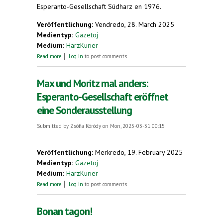
Esperanto-Gesellschaft Südharz en 1976.
Veröffentlichung:
Vendredo, 28. March 2025
Medientyp:
Gazetoj
Medium:
HarzKurier
about Erinnerung an Esperanto-Pioniere: Zwei
Read more
Log in
to post comments
Gedenksteine eingeweiht
Max und Moritz mal anders:
Esperanto-Gesellschaft eröffnet
eine Sonderausstellung
Submitted by
Zsófia Kóródy
on Mon, 2025-03-31 00:15
Veröffentlichung:
Merkredo, 19. February 2025
Medientyp:
Gazetoj
Medium:
HarzKurier
about Max und Moritz mal anders: Esperanto-
Read more
Log in
to post comments
Gesellschaft eröffnet eine Sonderausstellung
Bonan tagon!