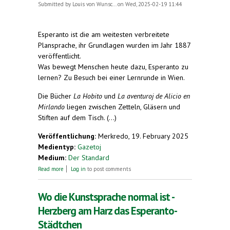
Submitted by
Louis von Wunsc...
on Wed, 2025-02-19 11:44
Esperanto ist die am weitesten verbreitete
Plansprache, ihr Grundlagen wurden im Jahr 1887
veröffentlicht.
Was bewegt Menschen heute dazu, Esperanto zu
lernen? Zu Besuch bei einer Lernrunde in Wien.
Die Bücher
La Hobito
und
La aventuroj de Alicio en
Mirlando
liegen zwischen Zetteln, Gläsern und
Stiften auf dem Tisch. (...)
Veröffentlichung:
Merkredo, 19. February 2025
Medientyp:
Gazetoj
Medium:
Der Standard
about Bonan tagon!
Read more
Log in
to post comments
Wo die Kunstsprache normal ist -
Herzberg am Harz das Esperanto-
Städtchen