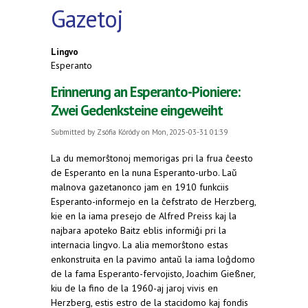
Gazetoj
Lingvo
Esperanto
Erinnerung an Esperanto-Pioniere:
Zwei Gedenksteine eingeweiht
Submitted by
Zsófia Kóródy
on Mon, 2025-03-31 01:39
La du memorŝtonoj memorigas pri la frua ĉeesto
de Esperanto en la nuna Esperanto-urbo. Laŭ
malnova gazetanonco jam en 1910 funkciis
Esperanto-informejo en la ĉefstrato de Herzberg,
kie en la iama presejo de Alfred Preiss kaj la
najbara apoteko Baitz eblis informiĝi pri la
internacia lingvo. La alia memorŝtono estas
enkonstruita en la pavimo antaŭ la iama loĝdomo
de la fama Esperanto-fervojisto, Joachim Gießner,
kiu de la fino de la 1960-aj jaroj vivis en
Herzberg, estis estro de la stacidomo kaj fondis