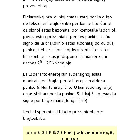
prezenteblaj.
Elektronikaj brajlolinioj estas uzataj por la eligo
de tekstoj en brajloskribo per komputilo. Ĉar pli
da signoj estas bezonataj por komputile labori ol
povas esti reprezentataj per ses punktoj, al ĉiu
signo de la brajlolinio estas aldonataj po du pliaj
punktoj, tiel ke ok punktoj, kvar vertikale kaj du
horizontale, estas je dispono. Tiamaniere oni
8
ricevas 2
= 256 variaĵojn.
La Esperanto-literoj kun supersignoj estas
montrataj en Brajlo per la literoj kun aldona
punkto 6. Nur la Esperanto-U kun supersigno (ŭ)
estas skribata per la punktoj 3, 4 kaj 6, tio estas la
signo por la germana „longa i“ (ie)
Jen la Esperanto-alfabeto prezentebla per
brajloskribo:
a b c 3 D E F G 7 8 h mi j w k l m n o p r s, ß,
t, u 0 v z