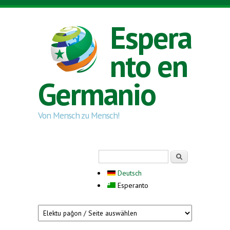
Skip to main content
Espera
nto en
Germanio
Von Mensch zu Mensch!
Search form
Serĉi
Deutsch
Esperanto