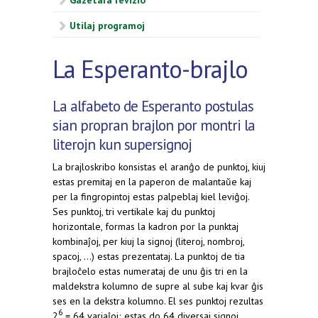
Gazetara revizio
Utilaj programoj
La Esperanto-brajlo
La alfabeto de Esperanto postulas
sian propran brajlon por montri la
literojn kun supersignoj
La brajloskribo konsistas el aranĝo de punktoj, kiuj
estas premitaj en la paperon de malantaŭe kaj
per la fingropintoj estas palpeblaj kiel leviĝoj.
Ses punktoj, tri vertikale kaj du punktoj
horizontale, formas la kadron por la punktaj
kombinaĵoj, per kiuj la signoj (literoj, nombroj,
spacoj, ...) estas prezentataj. La punktoj de tia
brajloĉelo estas numerataj de unu ĝis tri en la
maldekstra kolumno de supre al sube kaj kvar ĝis
ses en la dekstra kolumno. El ses punktoj rezultas
6
2
= 64 variaĵoj; estas do 64 diversaj signoj