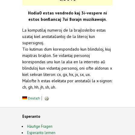
Hodia0 estas vendredo kaj 3i-vespere ni
estos bonßancaj 7ui 8orajn muzikawojn.
La komputilaj numeroj de la brajloskribo estas
uzataj kiel anstataŭantoj de la literoj kun
supersignoj.
Tio kutimas dum korespondado kun blinduloj, kiuj
majstras brajlon. Se vidantaj personoj
korespondas unu kun la alia en la interreto aŭ
blinduloj kun vidantaj personoj, oni ofte aldonas x
kiel sekvan literon: cx, gx, hx, jx, sx, ux.
Malofte h estas elektata por anstataŭi la x-signon:
ch, gh, hh, jh, sh, uh.
Deutsch
Esperanto
Häufige Fragen
Esperanto lernen