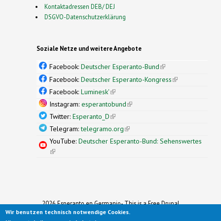
Kontaktadressen DEB/ DEJ
DSGVO-Datenschutzerklärung
Soziale Netze und weitere Angebote
Facebook:
Deutscher Esperanto-Bund
(link is
external)
Facebook:
Deutscher Esperanto-Kongress
(link is
external)
Facebook:
Luminesk'
(link is external)
Instagram:
esperantobund
(link is external)
Twitter:
Esperanto_D
(link is external)
Telegram:
telegramo.org
(link is external)
YouTube:
Deutscher Esperanto-Bund: Sehenswertes
(link is external)
2026 Esperanto en Germanio- This is a Free Drupal
Wir benutzen technisch notwendige Cookies.
Theme