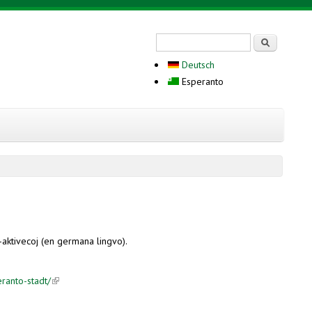
Search form
Serĉi
Deutsch
Esperanto
aktivecoj (en germana lingvo).
ranto-stadt/
(link is external)