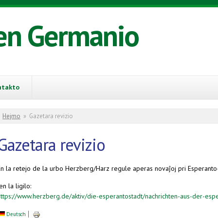
en Germanio
ntakto
You are here
Hejmo
»
Gazetara revizio
Gazetara revizio
En la retejo de la urbo Herzberg/Harz regule aperas novaĵoj pri Esperanto-
en la ligilo:
https://www.herzberg.de/aktiv/die-esperantostadt/nachrichten-aus-der-espe
Deutsch