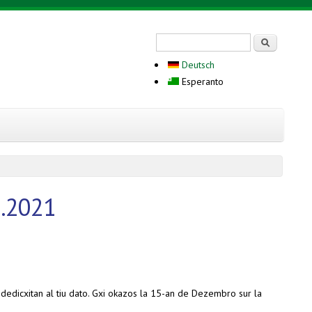
Search form
Serĉi
Deutsch
Esperanto
2.2021
 dedicxitan al tiu dato. Gxi okazos la 15-an de Dezembro sur la