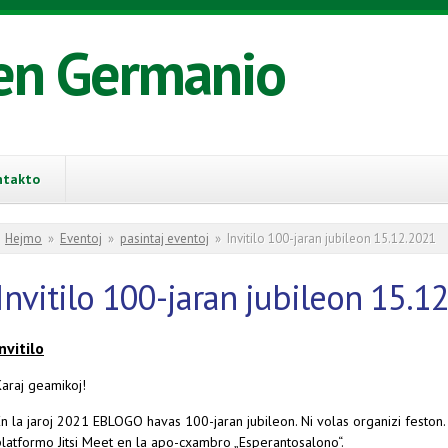
en Germanio
ntakto
You are here
Hejmo
»
Eventoj
»
pasintaj eventoj
»
Invitilo 100-jaran jubileon 15.12.2021
Invitilo 100-jaran jubileon 15.1
Invitilo
Karaj geamikoj!
En la jaroj 2021 EBLOGO havas 100-jaran jubileon. Ni volas organizi feston.
platformo Jitsi Meet
en la apo-cxambro „Esperantosalono“.