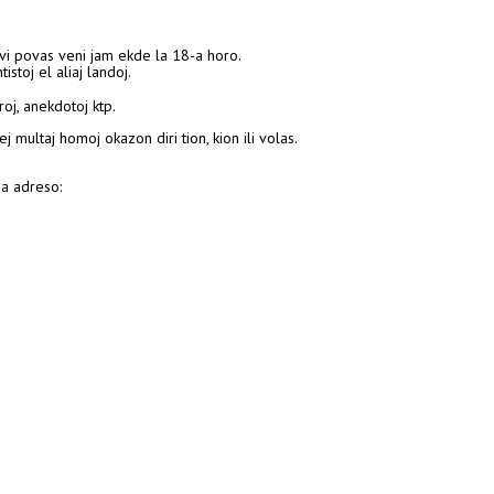
i povas veni jam ekde la 18-a horo.
istoj el aliaj landoj.
oj, anekdotoj ktp.
ej multaj homoj okazon diri tion, kion ili volas.
na adreso: