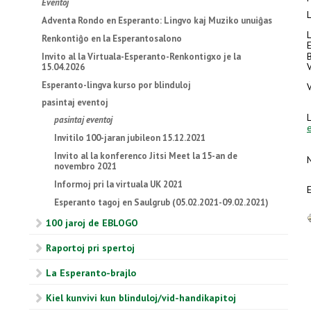
Eventoj
L
Adventa Rondo en Esperanto: Lingvo kaj Muziko unuiĝas
Renkontiĝo en la Esperantosalono
B
Invito al la Virtuala-Esperanto-Renkontigxo je la
V
15.04.2026
Esperanto-lingva kurso por blinduloj
V
pasintaj eventoj
pasintaj eventoj
Invitilo 100-jaran jubileon 15.12.2021
Invito al la konferenco Jitsi Meet la 15-an de
N
novembro 2021
Informoj pri la virtuala UK 2021
Esperanto tagoj en Saulgrub (05.02.2021-09.02.2021)
100 jaroj de EBLOGO
Raportoj pri spertoj
La Esperanto-brajlo
Kiel kunvivi kun blinduloj/vid-handikapitoj