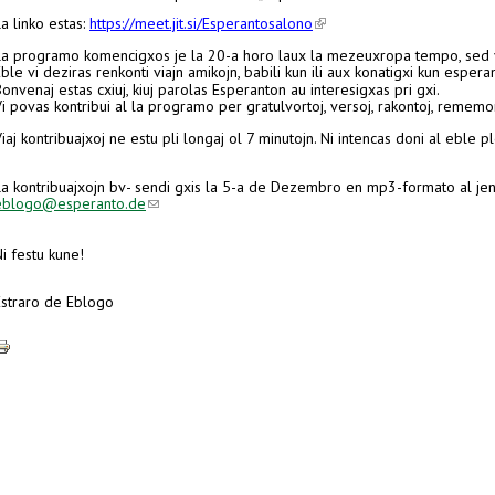
(link is external)
a linko estas:
https://meet.jit.si/Esperantosalono
La programo komencigxos je la 20-a horo laux la mezeuxropa tempo, sed v
Eble vi deziras
renkonti viajn amikojn, babili kun ili aux konatigxi kun esperant
onvenaj estas cxiuj,
kiuj parolas Esperanton au
interesigxas pri gxi.
i povas kontribui al la programo per gratulvortoj, versoj, rakontoj, rememor
iaj kontribuajxoj ne estu pli longaj ol 7 minutojn. Ni intencas doni al eble pl
La kontribuajxojn bv- sendi gxis la 5-a de Dezembro en mp3-formato al je
(link sends e-mail)
eblogo@esperanto.de
i festu kune!
Estraro de Eblogo