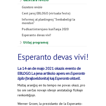
Gazetara revizio
Gazetara revizio
Cent jaroj EBLOGO (virtuala festo)
Informoj al planlingvoj "Senbabeligi la
mondon"
Podkastintervjuvo kunTanja 2020
Esperanto devas vivi!
Utilaj programoj
Esperanto devas vivi!
La 14-an de majo 2021 okazis evento de
EBLOGO. La jena artikolo aperu en
Esperanto
ligilo
(brajloeldonita) kaj
Esperanto aktuell
.
Multaj aranĝoj en tiu tempo ne povas okazi, pro
tio oni serĉas novajn ideojn anstataŭigi fizikajn
renkontiĝojn.
Werner Groen, la prezidanto de la Esperanto-