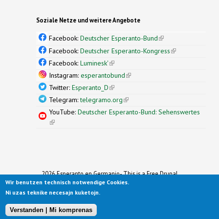
Soziale Netze und weitere Angebote
Facebook:
Deutscher Esperanto-Bund
(link is
external)
Facebook:
Deutscher Esperanto-Kongress
(link is
external)
Facebook:
Luminesk'
(link is external)
Instagram:
esperantobund
(link is external)
Twitter:
Esperanto_D
(link is external)
Telegram:
telegramo.org
(link is external)
YouTube:
Deutscher Esperanto-Bund: Sehenswertes
(link is external)
2026 Esperanto en Germanio- This is a Free Drupal
Wir benutzen technisch notwendige Cookies.
Theme
Ported to Drupal for the Open Source Community by
Ni uzas teknike necesajn kuketojn.
Drupalizing
(link is external)
, a Project of
More than (just) Themes
(link is
.
Original design by
Simple Themes
.
(link is
external)
Verstanden | Mi komprenas
external)