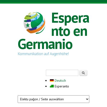
Skip to main content
Espera
nto en
Germanio
Kommunikation auf Augenhöhe!
Search form
Serĉi
Deutsch
Esperanto