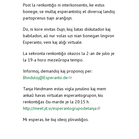
Post la renkontiĝo ni interkonsentis, ke estus
bonege, se multaj esperantistoj el diversaj landoj
partoprenus tiajn aranĝojn.
Do, ni kore invitas ĉiujn, kiuj ŝatas diskutadon kaj
babiladon, aŭ nur volas uzi nian bonegan lingvon
Esperanto, veni kaj aliĝi virtuale.
La sekvonta renkontiĝo okazos la 2-an de julio je
la 19-a horo mezeŭropa tempo.
Informoj, demandoj kaj proponoj per:
Blinduloj@Esperanto.de
(link sends e-mail)
Tanja Heidmann estas vigla junulino kaj mem
ankaŭ havas virtualan esperantogrupon, kiu
renkontiĝas ĉiu-marde je la 20:15 h.
http://meet.jit.si/esperantogrupodetanja
(link is
external)
Mi esperas, ke tiuj ideoj plivastiĝos.