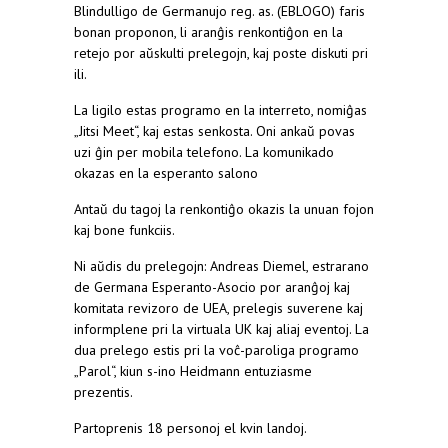
Blindulligo de Germanujo reg. as. (EBLOGO) faris
bonan proponon, li aranĝis renkontiĝon en la
retejo por aŭskulti prelegojn, kaj poste diskuti pri
ili.
La ligilo estas programo en la interreto, nomiĝas
„Jitsi Meet“, kaj estas senkosta. Oni ankaŭ povas
uzi ĝin per mobila telefono. La komunikado
okazas en la esperanto salono
Antaŭ du tagoj la renkontiĝo okazis la unuan fojon
kaj bone funkciis.
Ni aŭdis du prelegojn: Andreas Diemel, estrarano
de Germana Esperanto-Asocio por aranĝoj kaj
komitata revizoro de UEA, prelegis suverene kaj
informplene pri la virtuala UK kaj aliaj eventoj. La
dua prelego estis pri la voĉ-paroliga programo
„Parol“, kiun s-ino Heidmann entuziasme
prezentis.
Partoprenis 18 personoj el kvin landoj.