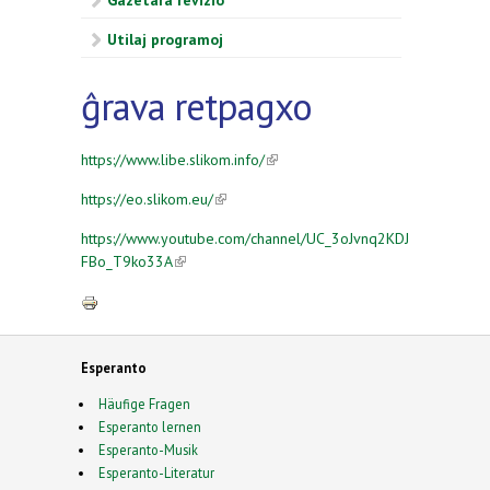
Gazetara revizio
Utilaj programoj
ĝrava retpagxo
https://www.libe.slikom.info/
(link is external)
https://eo.slikom.eu/
(link is external)
https://www.youtube.com/channel/UC_3oJvnq2KDJ
FBo_T9ko33A
(link is external)
Esperanto
Häufige Fragen
Esperanto lernen
Esperanto-Musik
Esperanto-Literatur