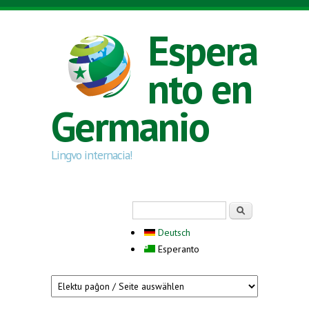
Skip to main content
Espera
nto en
Germanio
Lingvo internacia!
Search form
Serĉi
Deutsch
Esperanto