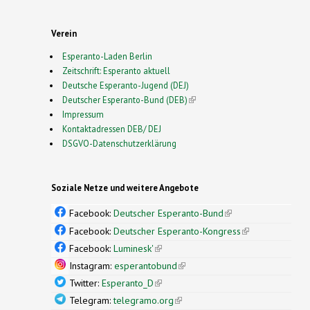
Verein
Esperanto-Laden Berlin
Zeitschrift: Esperanto aktuell
Deutsche Esperanto-Jugend (DEJ)
Deutscher Esperanto-Bund (DEB)
(link is external)
Impressum
Kontaktadressen DEB/ DEJ
DSGVO-Datenschutzerklärung
Soziale Netze und weitere Angebote
Facebook:
Deutscher Esperanto-Bund
(link is
external)
Facebook:
Deutscher Esperanto-Kongress
(link is
external)
Facebook:
Luminesk'
(link is external)
Instagram:
esperantobund
(link is external)
Twitter:
Esperanto_D
(link is external)
Telegram:
telegramo.org
(link is external)