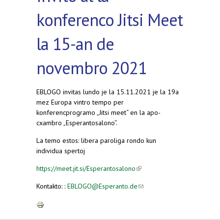
konferenco Jitsi Meet
la 15-an de
novembro 2021
EBLOGO invitas lundo je la 15.11.2021 je la 19a
mez Europa vintro tempo per
konferencprogramo „Jitsi meet“ en la apo-
cxambro „Esperantosalono“.
La temo estos: libera paroliga rondo kun
individua spertoj
https://meet.jit.si/Esperantosalono
(link is external)
Kontakto: :
EBLOGO@Esperanto.de
(link sends e-
mail)