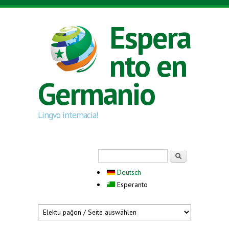
Skip to main content
Espera
nto en
Germanio
Lingvo internacia!
Search form
Serĉi
Deutsch
Esperanto