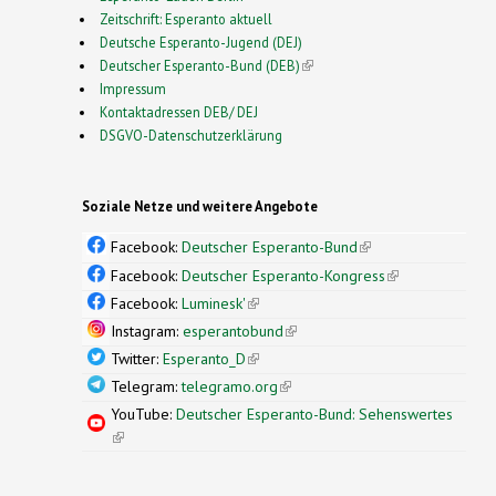
Zeitschrift: Esperanto aktuell
Deutsche Esperanto-Jugend (DEJ)
Deutscher Esperanto-Bund (DEB)
(link is external)
Impressum
Kontaktadressen DEB/ DEJ
DSGVO-Datenschutzerklärung
Soziale Netze und weitere Angebote
Facebook:
Deutscher Esperanto-Bund
(link is
external)
Facebook:
Deutscher Esperanto-Kongress
(link is
external)
Facebook:
Luminesk'
(link is external)
Instagram:
esperantobund
(link is external)
Twitter:
Esperanto_D
(link is external)
Telegram:
telegramo.org
(link is external)
YouTube:
Deutscher Esperanto-Bund: Sehenswertes
(link is external)