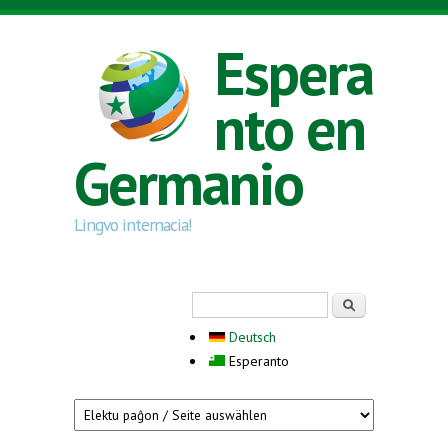
Skip to main content
Espera
nto en
Germanio
Lingvo internacia!
Search form
Serĉi
Deutsch
Esperanto