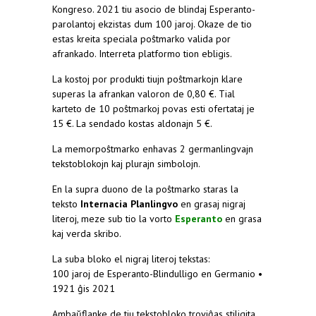
Kongreso. 2021 tiu asocio de blindaj Esperanto-
parolantoj ekzistas dum 100 jaroj. Okaze de tio
estas kreita speciala poŝtmarko valida por
afrankado. Interreta platformo tion ebligis.
La kostoj por produkti tiujn poŝtmarkojn klare
superas la afrankan valoron de 0,80 €. Tial
karteto de 10 poŝtmarkoj povas esti ofertataj je
15 €. La sendado kostas aldonajn 5 €.
La memorpoŝtmarko enhavas 2 germanlingvajn
tekstoblokojn kaj plurajn simbolojn.
En la supra duono de la poŝtmarko staras la
teksto
Internacia Planlingvo
en grasaj nigraj
literoj, meze sub tio la vorto
Esperanto
en grasa
kaj verda skribo.
La suba bloko el nigraj literoj tekstas:
100 jaroj de Esperanto-Blindulligo en Germanio •
1921 ĝis 2021
Ambaŭflanke de tiu tekstobloko troviĝas stiligita