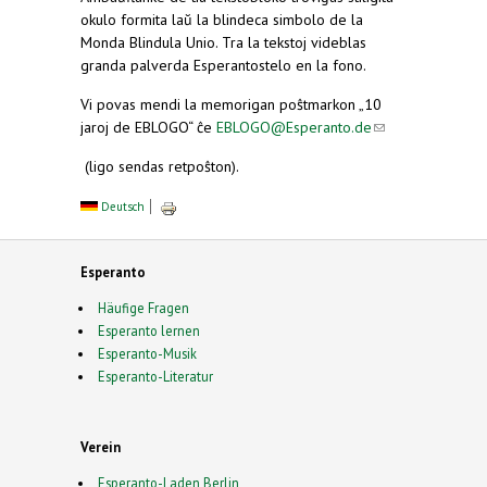
okulo formita laŭ la blindeca simbolo de la
Monda Blindula Unio. Tra la tekstoj videblas
granda palverda Esperantostelo en la fono.
Vi povas mendi la memorigan poŝtmarkon „10
jaroj de EBLOGO“ ĉe
EBLOGO@Esperanto.de
(link
sends
(ligo sendas retpoŝton).
e-
mail)
Deutsch
Esperanto
Häufige Fragen
Esperanto lernen
Esperanto-Musik
Esperanto-Literatur
Verein
Esperanto-Laden Berlin