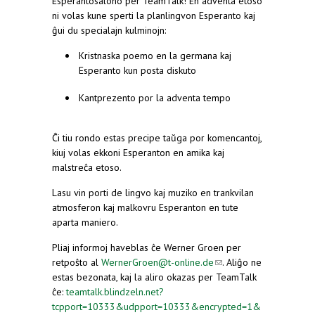
Esperantosalono per TeamTalk! En adventa etoso
ni volas kune sperti la planlingvon Esperanto kaj
ĝui du specialajn kulminojn:
Kristnaska poemo en la germana kaj
Esperanto kun posta diskuto
Kantprezento por la adventa tempo
Ĉi tiu rondo estas precipe taŭga por komencantoj,
kiuj volas ekkoni Esperanton en amika kaj
malstreĉa etoso.
Lasu vin porti de lingvo kaj muziko en trankvilan
atmosferon kaj malkovru Esperanton en tute
aparta maniero.
Pliaj informoj haveblas ĉe Werner Groen per
retpoŝto al
WernerGroen@t-online.de
(link sends
. Aliĝo ne
estas bezonata, kaj la aliro okazas per TeamTalk
e-mail)
ĉe:
teamtalk.blindzeln.net?
tcpport=10333&udpport=10333&encrypted=1&