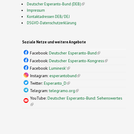
Deutscher Esperanto-Bund (DEB)
(link is external)
Impressum
Kontaktadressen DEB/ DEJ
DSGVO-Datenschutzerklärung
Soziale Netze und weitere Angebote
Facebook:
Deutscher Esperanto-Bund
(link is
external)
Facebook:
Deutscher Esperanto-Kongress
(link is
external)
Facebook:
Luminesk'
(link is external)
Instagram:
esperantobund
(link is external)
Twitter:
Esperanto_D
(link is external)
Telegram:
telegramo.org
(link is external)
YouTube:
Deutscher Esperanto-Bund: Sehenswertes
(link is external)