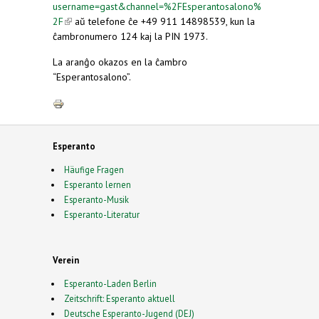
username=gast&channel=%2FEsperantosalono%
2F
(link is external)
aŭ telefone ĉe +49 911 14898539, kun la
ĉambronumero 124 kaj la PIN 1973.
La aranĝo okazos en la ĉambro
“Esperantosalono”.
Esperanto
Häufige Fragen
Esperanto lernen
Esperanto-Musik
Esperanto-Literatur
Verein
Esperanto-Laden Berlin
Zeitschrift: Esperanto aktuell
Deutsche Esperanto-Jugend (DEJ)