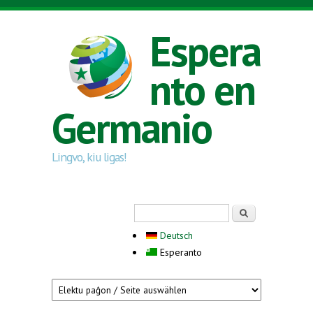
Skip to main content
Espera
nto en
Germanio
Lingvo, kiu ligas!
Search form
Serĉi
Deutsch
Esperanto