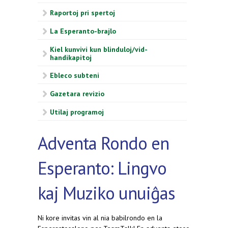
Raportoj pri spertoj
La Esperanto-brajlo
Kiel kunvivi kun blinduloj/vid-
handikapitoj
Ebleco subteni
Gazetara revizio
Utilaj programoj
Adventa Rondo en
Esperanto: Lingvo
kaj Muziko unuiĝas
Ni kore invitas vin al nia babilrondo en la