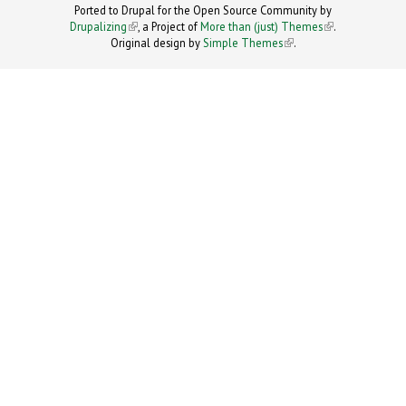
Ported to Drupal for the Open Source Community by
Drupalizing
(link is external)
, a Project of
More than (just) Themes
(link is
.
Original design by
Simple Themes
.
(link is
external)
external)