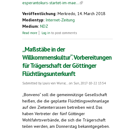
esperantokurs-startet-im-mae...
(link is external)
Veröffentlichung:
Merkredo, 14. March 2018
Medientyp:
Internet-Zeitung
Medium:
NDZ
about Jahreshauptversammlung der Esperanto-
Read more
Log in
to post comments
Gruppe Hameln „La Ratkaptista Bando“. Neuer
Esperanto-Kurs startet im März
„Maßstäbe in der
Willkommenskultur“. Vorbereitungen
für Trägerschaft der Göttinger
Flüchtlingsunterkunft
Submitted by
Louis von Wunsc...
on Sun, 2017-10-22 13:54
„Bonveno“ soll die gemeinnützige Gesellschaft
heißen, die die geplante Flüchtlingswohnanlage
auf den Zietenterrassen betreiben wird. Das
haben Vertreter der fünf Göttinger
Wohlfahrtsverbände, die sich die Trägerschaft
teilen werden, am Donnerstag bekanntgegeben.