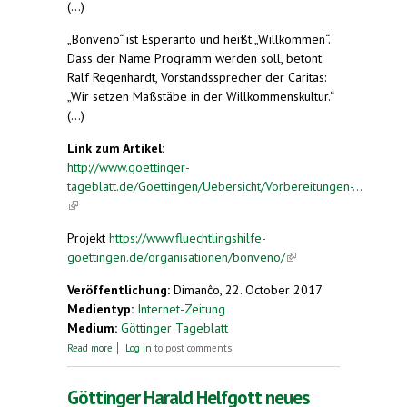
(...)
„Bonveno“ ist Esperanto und heißt „Willkommen“.
Dass der Name Programm werden soll, betont
Ralf Regenhardt, Vorstandssprecher der Caritas:
„Wir setzen Maßstäbe in der Willkommenskultur.“
(...)
Link zum Artikel:
http://www.goettinger-
tageblatt.de/Goettingen/Uebersicht/Vorbereitungen-...
(link is external)
Projekt
https://www.fluechtlingshilfe-
goettingen.de/organisationen/bonveno/
(link is
external)
Veröffentlichung:
Dimanĉo, 22. October 2017
Medientyp:
Internet-Zeitung
Medium:
Göttinger Tageblatt
about „Maßstäbe in der Willkommenskultur“.
Read more
Log in
to post comments
Vorbereitungen für Trägerschaft der Göttinger
Flüchtlingsunterkunft
Göttinger Harald Helfgott neues