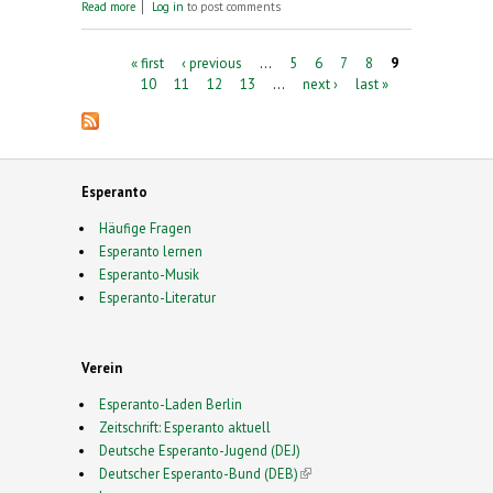
about Die Gilsa-Glosse... Adel verpflichtet! -
Read more
Log in
to post comments
„Esperanto-Stadt Herzberg“
Pages
« first
‹ previous
…
5
6
7
8
9
10
11
12
13
…
next ›
last »
Esperanto
Häufige Fragen
Esperanto lernen
Esperanto-Musik
Esperanto-Literatur
Verein
Esperanto-Laden Berlin
Zeitschrift: Esperanto aktuell
Deutsche Esperanto-Jugend (DEJ)
Deutscher Esperanto-Bund (DEB)
(link is external)