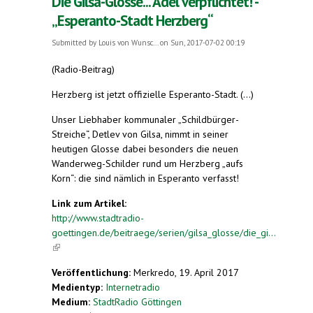
Die Gilsa-Glosse... Adel verpflichtet! -
„Esperanto-Stadt Herzberg“
Submitted by
Louis von Wunsc...
on Sun, 2017-07-02 00:19
(Radio-Beitrag)
Herzberg ist jetzt offizielle Esperanto-Stadt. (...)
Unser Liebhaber kommunaler „Schildbürger-
Streiche“, Detlev von Gilsa, nimmt in seiner
heutigen Glosse dabei besonders die neuen
Wanderweg-Schilder rund um Herzberg „aufs
Korn“: die sind nämlich in Esperanto verfasst!
Link zum Artikel:
http://www.stadtradio-
goettingen.de/beitraege/serien/gilsa_glosse/die_gi...
(link is external)
Veröffentlichung:
Merkredo, 19. April 2017
Medientyp:
Internetradio
Medium:
StadtRadio Göttingen