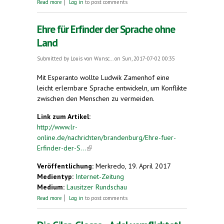
about Esperanto in Herzberg am Harz
Read more
Log in
to post comments
Ehre für Erfinder der Sprache ohne
Land
Submitted by
Louis von Wunsc...
on Sun, 2017-07-02 00:35
Mit Esperanto wollte Ludwik Zamenhof eine
leicht erlernbare Sprache entwickeln, um Konflikte
zwischen den Menschen zu vermeiden.
Link zum Artikel:
http://www.lr-
online.de/nachrichten/brandenburg/Ehre-fuer-
Erfinder-der-S...
(link is external)
Veröffentlichung:
Merkredo, 19. April 2017
Medientyp:
Internet-Zeitung
Medium:
Lausitzer Rundschau
about Ehre für Erfinder der Sprache ohne Land
Read more
Log in
to post comments