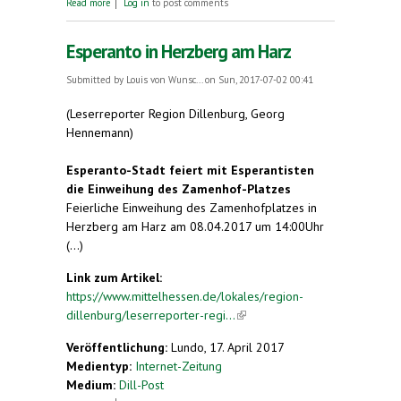
about Esperanto-Medaille für engagierte Mitglieder.
Read more
Log in
to post comments
Herzberg. Verein beging elften Jahrestag
„Esperanto-Stadt“.
Esperanto in Herzberg am Harz
Submitted by
Louis von Wunsc...
on Sun, 2017-07-02 00:41
(Leserreporter Region Dillenburg, Georg
Hennemann)
Esperanto-Stadt feiert mit Esperantisten
die Einweihung des Zamenhof-Platzes
Feierliche Einweihung des Zamenhofplatzes in
Herzberg am Harz am 08.04.2017 um 14:00Uhr
(...)
Link zum Artikel:
https://www.mittelhessen.de/lokales/region-
dillenburg/leserreporter-regi...
(link is external)
Veröffentlichung:
Lundo, 17. April 2017
Medientyp:
Internet-Zeitung
Medium:
Dill-Post