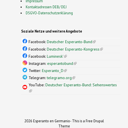
Impressum
Kontaktadressen DEB/ DEJ
DSGVO-Datenschutzerklärung
Soziale Netze und weitere Angebote
Facebook:
Deutscher Esperanto-Bund
(link is
external)
Facebook:
Deutscher Esperanto-Kongress
(link is
external)
Facebook:
Luminesk'
(link is external)
Instagram:
esperantobund
(link is external)
Twitter:
Esperanto_D
(link is external)
Telegram:
telegramo.org
(link is external)
YouTube:
Deutscher Esperanto-Bund: Sehenswertes
(link is external)
2026 Esperanto en Germanio- This is a Free Drupal
Theme