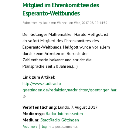
Mitglied im Ehrenkomittee des
Esperanto-Weltbundes
Submitted by
Louis von Wunsc...
on Wed, 2017-08-09 14:39
Der Göttinger Mathematiker Harald Helfgott ist
ab sofort Mitglied des Ehrenkomitees des
Esperanto-Weltbunds. Helfgott wurde vor allem
durch seine Arbeiten im Bereich der
Zahlentheorie bekannt und spricht die
Plansprache seit 20 Jahren.(...)
Link zum Artikel:
http://www.stadtradio-
goettingen.de/redaktion/nachrichten/goettinger_har...
(link is external)
Veröffentlichung:
Lundo, 7. August 2017
Medientyp:
Radio-Internetseiten
Medium:
StadtRadio Göttingen
about Göttinger Harald Helfgott neues Mitglied im
Read more
Log in
to post comments
Ehrenkomittee des Esperanto-Weltbundes