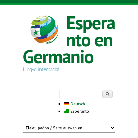
Skip to main content
Espera
nto en
Germanio
Lingvo internacia!
Search form
Serĉi
Deutsch
Esperanto