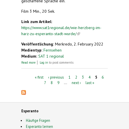
geschaffene Sprache ein.
Film 3 Min., 20 Sek.
Link zum Artikel:
https://www.sat1regional.de/wie-herzberg-im-
harz-zu-esperanto-stadt-wurde/
(link is external)
Veröffentlichung:
Merkredo, 2. February 2022
Medientyp:
Fernsehen
Medium:
SAT 1 regional
about Wie Herzberg im Harz zu „Esperanto-Stadt“
Read more
Log in
to post comments
wurde
Pages
« first
‹ previous
1
2
3
4
5
6
7
8
9
…
next ›
last »
Esperanto
Häufige Fragen
Esperanto lernen