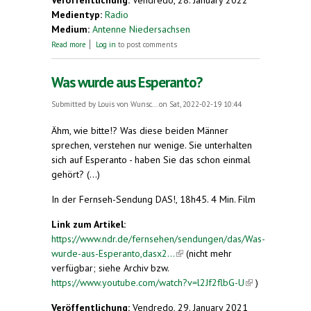
Veröffentlichung:
Vendredo, 28. January 2022
Medientyp:
Radio
Medium:
Antenne Niedersachsen
about Interview mit Michaela Stegmaier
Read more
Log in
to post comments
Was wurde aus Esperanto?
Submitted by
Louis von Wunsc...
on Sat, 2022-02-19 10:44
Ähm, wie bitte!? Was diese beiden Männer
sprechen, verstehen nur wenige. Sie unterhalten
sich auf Esperanto - haben Sie das schon einmal
gehört? (...)
In der Fernseh-Sendung DAS!, 18h45. 4 Min. Film
Link zum Artikel:
https://www.ndr.de/fernsehen/sendungen/das/Was-
wurde-aus-Esperanto,dasx2...
(link is external)
(nicht mehr
verfügbar; siehe Archiv bzw.
https://www.youtube.com/watch?v=l2Jf2flbG-U
(link is
)
external)
Veröffentlichung:
Vendredo, 29. January 2021