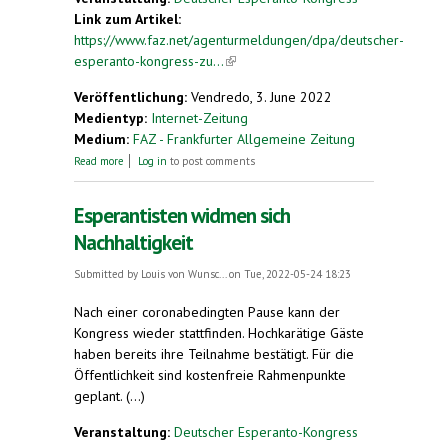
Link zum Artikel:
https://www.faz.net/agenturmeldungen/dpa/deutscher-
esperanto-kongress-zu...
(link is external)
Veröffentlichung:
Vendredo, 3. June 2022
Medientyp:
Internet-Zeitung
Medium:
FAZ - Frankfurter Allgemeine Zeitung
about Deutscher Esperanto-Kongress zu
Read more
Log in
to post comments
Nachhaltigkeit
Esperantisten widmen sich
Nachhaltigkeit
Submitted by
Louis von Wunsc...
on Tue, 2022-05-24 18:23
Nach einer coronabedingten Pause kann der
Kongress wieder stattfinden. Hochkarätige Gäste
haben bereits ihre Teilnahme bestätigt. Für die
Öffentlichkeit sind kostenfreie Rahmenpunkte
geplant. (...)
Veranstaltung:
Deutscher Esperanto-Kongress