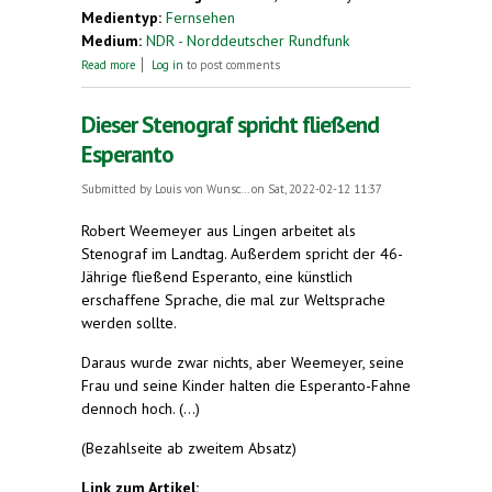
Medientyp:
Fernsehen
Medium:
NDR - Norddeutscher Rundfunk
about Was wurde aus Esperanto?
Read more
Log in
to post comments
Dieser Stenograf spricht fließend
Esperanto
Submitted by
Louis von Wunsc...
on Sat, 2022-02-12 11:37
Robert Weemeyer aus Lingen arbeitet als
Stenograf im Landtag. Außerdem spricht der 46-
Jährige fließend Esperanto, eine künstlich
erschaffene Sprache, die mal zur Weltsprache
werden sollte.
Daraus wurde zwar nichts, aber Weemeyer, seine
Frau und seine Kinder halten die Esperanto-Fahne
dennoch hoch. (...)
(Bezahlseite ab zweitem Absatz)
Link zum Artikel: