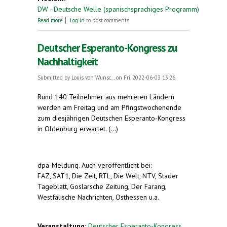
DW - Deutsche Welle (spanischsprachiges Programm)
about Celebrarán en Alemania congreso
Read more
Log in
to post comments
internacional de esperanto (auf Spanisch)
Deutscher Esperanto-Kongress zu
Nachhaltigkeit
Submitted by
Louis von Wunsc...
on Fri, 2022-06-03 13:26
R
und 140 Teilnehmer aus mehreren Ländern
werden am Freitag und am Pfingstwochenende
zum diesjährigen Deutschen Esperanto-Kongress
in Oldenburg erwartet. (...)
dpa-Meldung. Auch veröffentlicht bei:
FAZ, SAT1, Die Zeit, RTL, Die Welt, NTV, Stader
Tageblatt, Goslarsche Zeitung, Der Farang,
Westfälische Nachrichten, Osthessen u.a.
Veranstaltung:
Deutscher Esperanto-Kongress