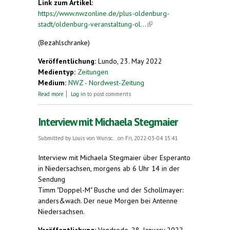
Link zum Artikel:
https://www.nwzonline.de/plus-oldenburg-
stadt/oldenburg-veranstaltung-ol...
(link is
external)
(Bezahlschranke)
Veröffentlichung:
Lundo, 23. May 2022
Medientyp:
Zeitungen
Medium:
NWZ - Nordwest-Zeitung
about Esperantisten widmen sich Nachhaltigkeit
Read more
Log in
to post comments
Interview mit Michaela Stegmaier
Submitted by
Louis von Wunsc...
on Fri, 2022-03-04 15:41
Interview mit Michaela Stegmaier über Esperanto
in Niedersachsen, morgens ab 6 Uhr 14 in der
Sendung
Timm "Doppel-M" Busche und der Schollmayer:
anders&wach. Der neue Morgen bei Antenne
Niedersachsen.