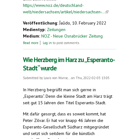
https://www.noz.de/deutschland-
welt/niedersachsen/artikel/niedersachsen-...
(link is
external)
Veröffentlichung:
Ĵaŭdo, 10. February 2022
Medientyp:
Zeitungen
Medium:
NOZ - Neue Osnabrücker Zeitung
about Dieser Stenograf spricht fließend Esperanto
Read more
Log in
to post comments
Wie Herzberg im Harz zu „Esperanto-
Stadt“ wurde
Submitted by
Louis von Wunsc...
on Thu, 2022-02-03 13:05
In Herzberg begrüßt man sich gerne in
„Esperanto“. Denn die kleine Stadt am Harz trägt
seit gut 15 Jahren den Titel Esperanto-Stadt.
Mit dafür gesorgt, dass es soweit kommt, hat
Peter Zilvar. Er hat vor knapp 46 Jahren die
Esperanto-Gesellschaft Südharz mitgegründet
und setzt sich seitdem für die künstlich