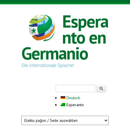
Skip to main content
Espera
nto en
Germanio
Die internationale Sprache!
Search form
Serĉi
Deutsch
Esperanto