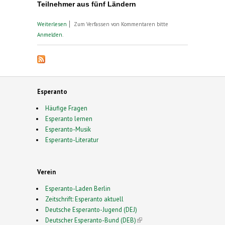
Teilnehmer aus fünf Ländern
über Internationale Esperanto-Woche in
Weiterlesen
Zum Verfassen von Kommentaren bitte
Lutherstadt Wittenberg, 3. - 10. April 2023
Anmelden
.
Esperanto
Häufige Fragen
Esperanto lernen
Esperanto-Musik
Esperanto-Literatur
Verein
Esperanto-Laden Berlin
Zeitschrift: Esperanto aktuell
Deutsche Esperanto-Jugend (DEJ)
Deutscher Esperanto-Bund (DEB)
(link is external)