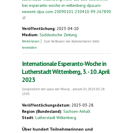
bei-esperanto-woche-in-wittenberg-dpa.urn-
newsml-dpa-com-20090101-230410-99-267890
(link is external)
Veröffentlichung:
2023-04-10
Medium:
Süddeutsche Zeitung
über Mehr als 100 Teilnehmer bei Esperanto-
Weiterlesen
Zum Verfassen von Kommentaren bitte
Woche in Wittenberg
Anmelden
.
Internationale Esperanto-Woche in
Lutherstadt Wittenberg, 3. - 10. April
2023
Gespeichert von
Louis von Wunsc...
am/um Di, 2023-03-28
13:05
Veröffentlichungsdatum:
2023-03-28
Region (Bundesland):
Sachsen-Anhalt
Stadt:
Lutherstadt Wittenberg
Über hundert Teilnehmerinnen und