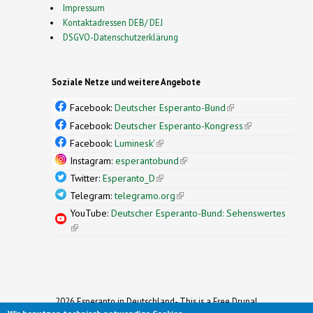
Impressum
Kontaktadressen DEB/ DEJ
DSGVO-Datenschutzerklärung
Soziale Netze und weitere Angebote
Facebook:
Deutscher Esperanto-Bund
(link is
external)
Facebook:
Deutscher Esperanto-Kongress
(link is
external)
Facebook:
Luminesk'
(link is external)
Instagram:
esperantobund
(link is external)
Twitter:
Esperanto_D
(link is external)
Telegram:
telegramo.org
(link is external)
YouTube:
Deutscher Esperanto-Bund: Sehenswertes
(link is external)
2026 Esperanto in Deutschland- This is a Free Drupal