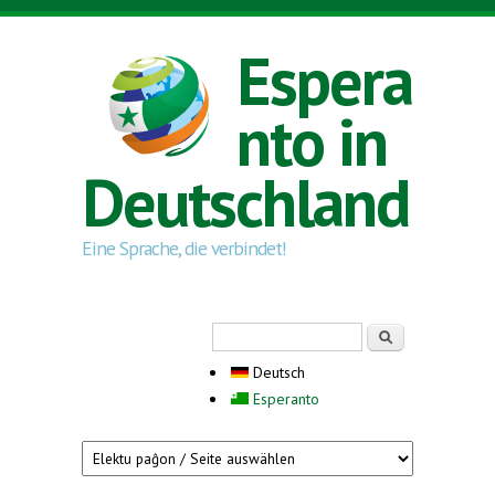
Direkt zum Inhalt
Espera
nto in
Deutschland
Eine Sprache, die verbindet!
Suchformular
Suche
Deutsch
Esperanto