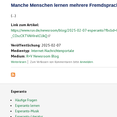
Manche Menschen lernen mehrere Fremdsprachen,
(...)
Link zum Artikel:
https://www.ruv.de/newsroom/blog/2025-02-07-esperanto?fbc
_COscCKTVAHIrelCUkQ
(link is external)
Veröffentlichung:
2025-02-07
Medientyp:
Internet-Nachrichtenportale
Medium:
R+V Newsroom Blog
über Mi parolas Esperanton - kaj vi?
Weiterlesen
Zum Verfassen von Kommentaren bitte
Anmelden
.
Esperanto
Häufige Fragen
Esperanto lernen
Esperanto-Musik
Esperanto-Literatur