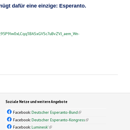
gt dafür eine einzige: Esperanto.
d5t95P9Iw0xLCqq3BASxGVSc7uBvZVJ_aem_Wn-
Soziale Netze und weitere Angebote
Facebook:
Deutscher Esperanto-Bund
(link is external)
Facebook:
Deutscher Esperanto-Kongress
(link is external)
Facebook:
Luminesk'
(link is external)