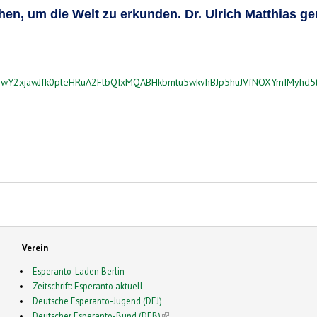
 um die Welt zu erkunden. Dr. Ulrich Matthias genü
lid=IwY2xjawJfk0pleHRuA2FlbQIxMQABHkbmtu5wkvhBJp5huJVfNOXYmIMyh
Verein
Esperanto-Laden Berlin
Zeitschrift: Esperanto aktuell
Deutsche Esperanto-Jugend (DEJ)
Deutscher Esperanto-Bund (DEB)
(link is external)