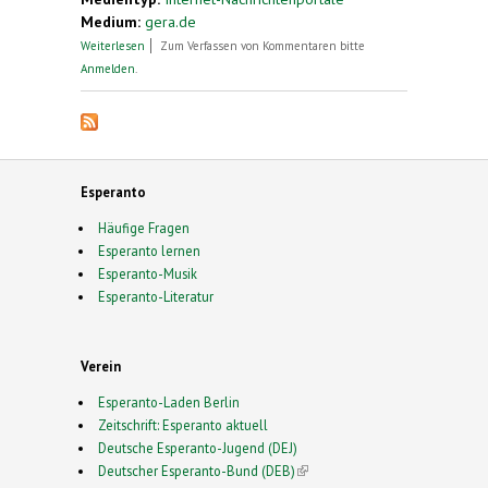
Medium:
gera.de
über Esperanto im Otto-Dix-Haus
Weiterlesen
Zum Verfassen von Kommentaren bitte
Anmelden
.
Esperanto
Häufige Fragen
Esperanto lernen
Esperanto-Musik
Esperanto-Literatur
Verein
Esperanto-Laden Berlin
Zeitschrift: Esperanto aktuell
Deutsche Esperanto-Jugend (DEJ)
Deutscher Esperanto-Bund (DEB)
(link is external)