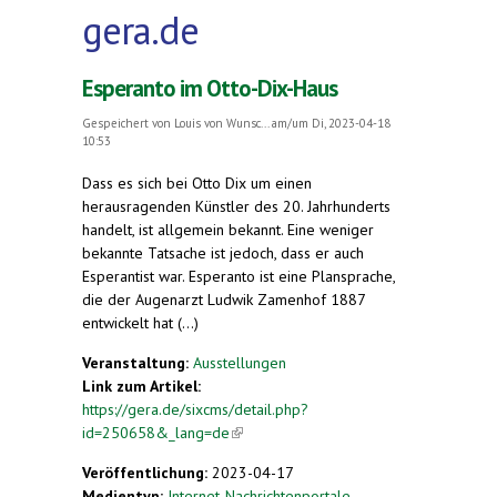
gera.de
Esperanto im Otto-Dix-Haus
Gespeichert von
Louis von Wunsc...
am/um Di, 2023-04-18
10:53
Dass es sich bei Otto Dix um einen
herausragenden Künstler des 20. Jahrhunderts
handelt, ist allgemein bekannt. Eine weniger
bekannte Tatsache ist jedoch, dass er auch
Esperantist war. Esperanto ist eine Plansprache,
die der Augenarzt Ludwik Zamenhof 1887
entwickelt hat (...)
Veranstaltung:
Ausstellungen
Link zum Artikel:
https://gera.de/sixcms/detail.php?
id=250658&_lang=de
(link is external)
Veröffentlichung:
2023-04-17
Medientyp:
Internet-Nachrichtenportale