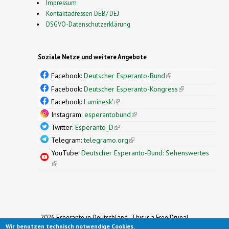
Impressum
Kontaktadressen DEB/ DEJ
DSGVO-Datenschutzerklärung
Soziale Netze und weitere Angebote
Facebook:
Deutscher Esperanto-Bund
(link is
external)
Facebook:
Deutscher Esperanto-Kongress
(link is
external)
Facebook:
Luminesk'
(link is external)
Instagram:
esperantobund
(link is external)
Twitter:
Esperanto_D
(link is external)
Telegram:
telegramo.org
(link is external)
YouTube:
Deutscher Esperanto-Bund: Sehenswertes
(link is external)
2026 Esperanto in Deutschland- This is a Free Drupal
Wir benutzen technisch notwendige Cookies.
Theme