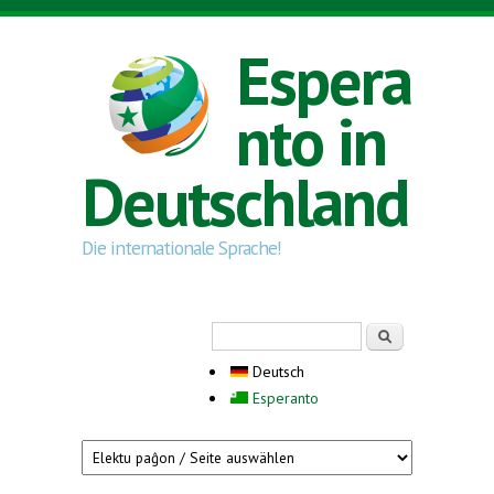
Direkt zum Inhalt
Espera
nto in
Deutschland
Die internationale Sprache!
Suchformular
Suche
Deutsch
Esperanto