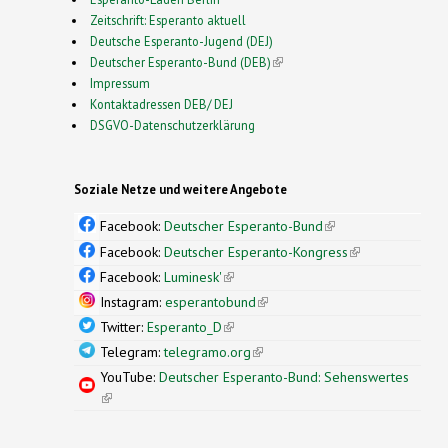
Zeitschrift: Esperanto aktuell
Deutsche Esperanto-Jugend (DEJ)
Deutscher Esperanto-Bund (DEB)
(link is external)
Impressum
Kontaktadressen DEB/ DEJ
DSGVO-Datenschutzerklärung
Soziale Netze und weitere Angebote
Facebook:
Deutscher Esperanto-Bund
(link is
external)
Facebook:
Deutscher Esperanto-Kongress
(link is
external)
Facebook:
Luminesk'
(link is external)
Instagram:
esperantobund
(link is external)
Twitter:
Esperanto_D
(link is external)
Telegram:
telegramo.org
(link is external)
YouTube:
Deutscher Esperanto-Bund: Sehenswertes
(link is external)