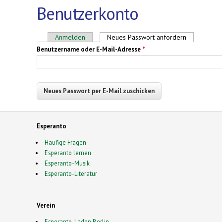
Benutzerkonto
Haupt-Reiter
Anmelden
Neues Passwort anfordern
(aktiver Reit
Benutzername oder E-Mail-Adresse
*
Esperanto
Häufige Fragen
Esperanto lernen
Esperanto-Musik
Esperanto-Literatur
Verein
Esperanto-Laden Berlin