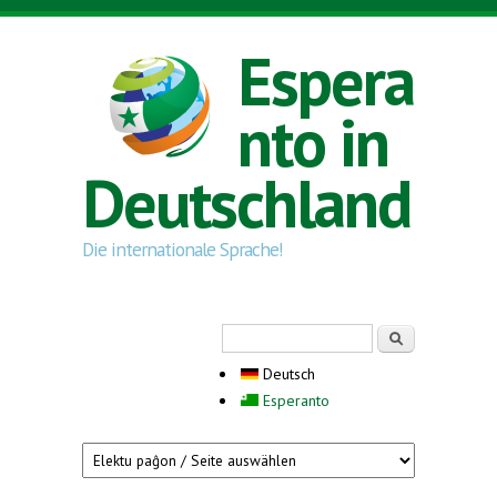
Direkt zum Inhalt
Espera
nto in
Deutschland
Die internationale Sprache!
Suchformular
Suche
Deutsch
Esperanto