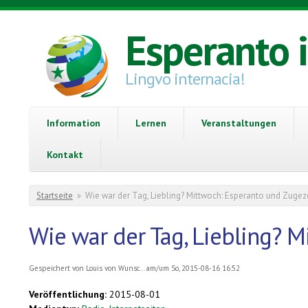
Direkt zum Inhalt
Esperanto 
Lingvo internacia!
Information
Lernen
Veranstaltungen
Kontakt
Sie sind hier
Startseite
»
Wie war der Tag, Liebling? Mittwoch: Esperanto und Zuge
Wie war der Tag, Liebling? 
Gespeichert von
Louis von Wunsc...
am/um So, 2015-08-16 16:52
Veröffentlichung:
2015-08-01