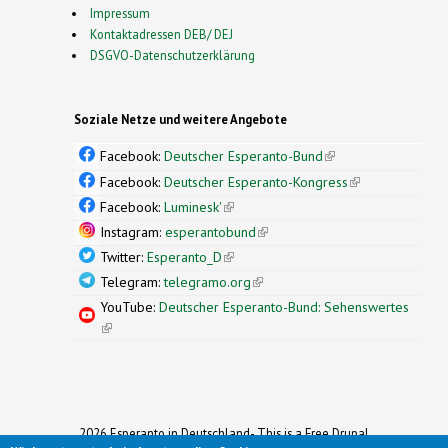
Impressum
Kontaktadressen DEB/ DEJ
DSGVO-Datenschutzerklärung
Soziale Netze und weitere Angebote
Facebook:
Deutscher Esperanto-Bund
(link is
external)
Facebook:
Deutscher Esperanto-Kongress
(link is
external)
Facebook:
Luminesk'
(link is external)
Instagram:
esperantobund
(link is external)
Twitter:
Esperanto_D
(link is external)
Telegram:
telegramo.org
(link is external)
YouTube:
Deutscher Esperanto-Bund: Sehenswertes
(link is external)
2026 Esperanto in Deutschland- This is a Free Drupal