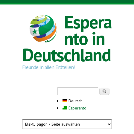
Direkt zum Inhalt
Espera
nto in
Deutschland
Freunde in allen Erdteilen!
Suchformular
Suche
Deutsch
Esperanto