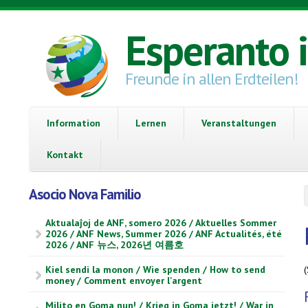
Direkt zum Inhalt
Esperanto 
Freunde in allen Erdteilen!
Information
Lernen
Veranstaltungen
Kontakt
Asocio Nova Familio
Aktualaĵoj de ANF, somero 2026 / Aktuelles Sommer
2026 / ANF News, Summer 2026 / ANF Actualités, été
2026 / ANF 뉴스, 2026년 여름호
(
Kiel sendi la monon / Wie spenden / How to send
money / Comment envoyer l'argent
Milito en Goma nun! / Krieg in Goma jetzt! / War in