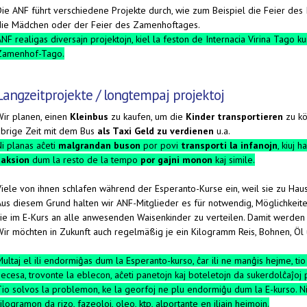
Die ANF führt verschiedene Projekte durch, wie zum Beispiel die Feier des
die Mädchen oder der Feier des Zamenhoftages.
NF ​​realigas diversajn projektojn, kiel la feston de Internacia Virina Tago
Zamenhof-Tago.
Langzeitprojekte / longtempaj projektoj
Wir planen, einen
Kleinbus
zu kaufen, um die
Kinder transportieren
zu k
übrige Zeit mit dem Bus
als Taxi Geld zu verdienen
u.a.
Ni planas aĉeti
malgrandan buson
por povi
transporti la infanojn
, kiuj 
taksion
dum la resto de la tempo
por gajni monon
kaj simile.
Viele von ihnen schlafen während der Esperanto-Kurse ein, weil sie zu Ha
Aus diesem Grund halten wir ANF-Mitglieder es für notwendig, Möglichkeite
sie im E-Kurs an alle anwesenden Waisenkinder zu verteilen. Damit werden 
Wir möchten in Zukunft auch regelmäßig je ein Kilogramm Reis, Bohnen, Öl us
ultaj el ili endormiĝas dum la Esperanto-kurso, ĉar ili ne manĝis hejme, tio 
ecesa, trovonte la eblecon, aĉeti panetojn kaj boteletojn da sukerdolĉaĵoj 
Tio solvos la problemon, ke la georfoj ne plu endormiĝu dum la E-kurso. Ni 
ilogramon da rizo, fazeoloj, oleo, ktp, alportante en iliajn hejmojn.