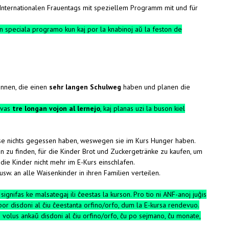
 Internationalen Frauentags mit speziellem Programm mit und für
 kun speciala programo kun kaj por la knabinoj aŭ la feston de
önnen, die einen
sehr langen Schulweg
haben und planen die
havas
tre longan vojon al lernejo
, kaj planas uzi la buson kiel
use nichts gegessen haben, weswegen sie im Kurs Hunger haben.
n zu finden, für die Kinder Brot und Zuckergetränke zu kaufen, um
die Kinder nicht mehr im E-Kurs einschlafen.
w. an alle Waisenkinder in ihren Familien verteilen.
signifas ke malsategaj ili ĉeestas la kurson. Pro tio ni ANF-anoj juĝis
por disdoni al ĉiu ĉeestanta orfino/orfo, dum la E-kursa rendevuo.
volus ankaŭ disdoni al ĉiu orfino/orfo, ĉu po sejmano, ĉu monate,