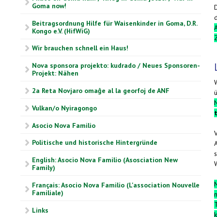
Goma now!
Beitragsordnung Hilfe für Waisenkinder in Goma, D.R.
A
Kongo e.V. (HifWiG)
Wir brauchen schnell ein Haus!
Nova sponsora projekto: kudrado / Neues Sponsoren-
Projekt: Nähen
2a Reta Novjaro omaĝe al la georfoj de ANF
Vulkan/o Nyiragongo
Asocio Nova Familio
Politische und historische Hintergründe
English: Asocio Nova Familio (Asosciation New
Family)
M
Français: Asocio Nova Familio (L'association Nouvelle
Familiale)
n
Links
k