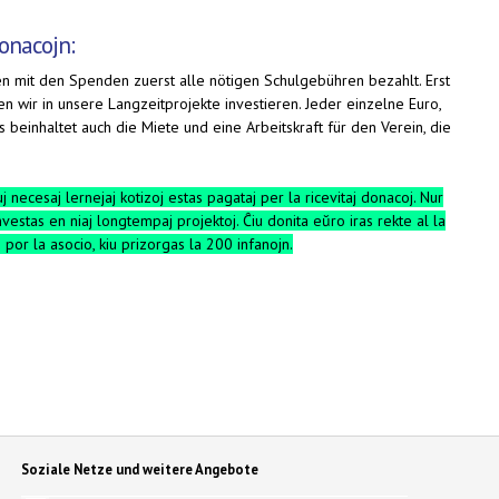
onacojn:
en mit den Spenden zuerst alle nötigen Schulgebühren bezahlt. Erst
n wir in unsere Langzeitprojekte investieren. Jeder einzelne Euro,
beinhaltet auch die Miete und eine Arbeitskraft für den Verein, die
 necesaj lernejaj kotizoj estas pagataj per la ricevitaj donacoj. Nur
nvestas en niaj longtempaj projektoj. Ĉiu donita eŭro iras rekte al la
n por la asocio, kiu prizorgas la 200 infanojn.
Soziale Netze und weitere Angebote