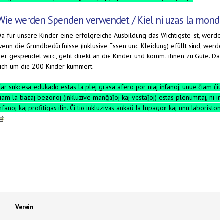
Wie werden Spenden verwendet / Kiel ni uzas la mond
Da für unsere Kinder eine erfolgreiche Ausbildung das Wichtigste ist, werd
wenn die Grundbedürfnisse (inklusive Essen und Kleidung) efüllt sind, werde
der gespendet wird, geht direkt an die Kinder und kommt ihnen zu Gute. Das 
sich um die 200 Kinder kümmert.
ar sukcesa edukado estas la plej grava afero por niaj infanoj, unue ĉiam ĉiuj
iam la bazaj bezonoj (inkluzive manĝaĵoj kaj vestaĵoj) estas plenumitaj, ni i
nfanoj kaj profitigas ilin. Ĉi tio inkluzivas ankaŭ la lupagon kaj unu laboristo
Verein