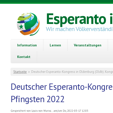
Direkt zum Inhalt
Esperanto 
Wir machen Völkerverständ
Information
Lernen
Veranstaltungen
Kontakt
Sie sind hier
Startseite
»
Deutscher Esperanto-Kongress in Oldenburg (Oldb). Kongr
Deutscher Esperanto-Kongres
Pfingsten 2022
Gespeichert von
Louis von Wunsc...
am/um Do, 2022-03-17 12:03