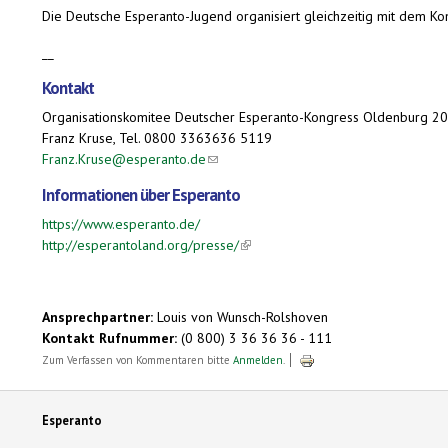
Die Deutsche Esperanto-Jugend organisiert gleichzeitig mit dem K
__
Kontakt
Organisationskomitee Deutscher Esperanto-Kongress Oldenburg 2
Franz Kruse, Tel. 0800 3363636 5119
Franz.Kruse@esperanto.de
(link sends e-mail)
Informationen über Esperanto
https://www.esperanto.de/
http://esperantoland.org/presse/
(link is external)
Ansprechpartner:
Louis von Wunsch-Rolshoven
Kontakt Rufnummer:
(0 800) 3 36 36 36 - 111
Zum Verfassen von Kommentaren bitte
Anmelden
.
Esperanto