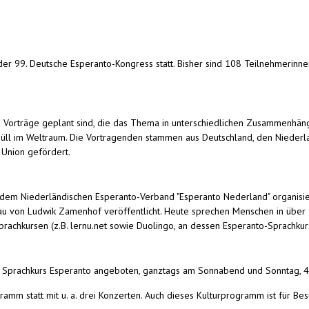
b) der 99. Deutsche Esperanto-Kongress statt. Bisher sind 108 Teilnehmer
nd Vorträge geplant sind, die das Thema in unterschiedlichen Zusammenhän
Müll im Weltraum. Die Vortragenden stammen aus Deutschland, den Niederla
Union gefördert.
m Niederländischen Esperanto-Verband "Esperanto Nederland" organisiert
 von Ludwik Zamenhof veröffentlicht. Heute sprechen Menschen in über 12
n Sprachkursen (z.B. lernu.net sowie Duolingo, an dessen Esperanto-Sprachk
 Sprachkurs Esperanto angeboten, ganztags am Sonnabend und Sonntag, 4.-5.
mm statt mit u. a. drei Konzerten. Auch dieses Kulturprogramm ist für Be