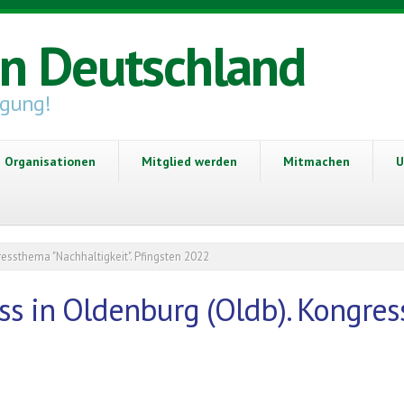
in Deutschland
igung!
Organisationen
Mitglied werden
Mitmachen
U
essthema "Nachhaltigkeit". Pfingsten 2022
s in Oldenburg (Oldb). Kongress